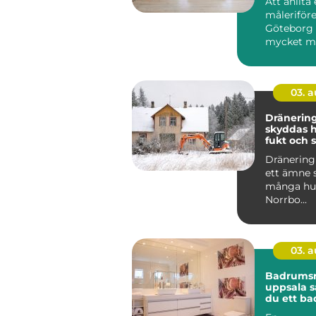
Att anlita 
måleriföre
Göteborg
mycket me
sätta lite 
väggarna..
03. 
Dränering 
skyddas 
fukt och 
Dränering 
ett ämne 
många hus
Norrbo...
03. 
Badrumsr
uppsala så skapar
du ett b
håller lä