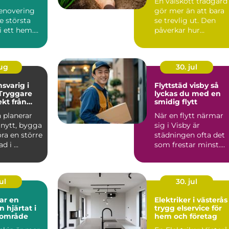
En välskött trädgård
enovering
gör mer än att bara
de största
se trevlig ut. Den
i ett hem.
påverkar hur
 är ofta
människor mår, hur
et påverk...
mycket t...
aug
30. jul
svarig i
Flyttstäd visby så
Tryggare
lyckas du med en
kt från
smidig flytt
lut
 planerar
När en flytt närmar
 nytt, bygga
sig i Visby är
göra en större
städningen ofta det
i ...
som frestar minst.
Samtidigt är den
avgörande...
ul
30. jul
ar en
Elektriker i västerås
at i
trygg elservice för
dområde
hem och företag