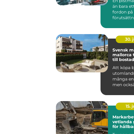
En pistma
än bara ett
fordon på 
förutsättn
jämna backa
30. j
Svensk m
mallorca trygg väg
till bostad
Att köpa 
utomlands
många en 
men också
livets stör
Mallorca...
15. j
Markarbe
vetlanda grunden
för hållba
vägar oc