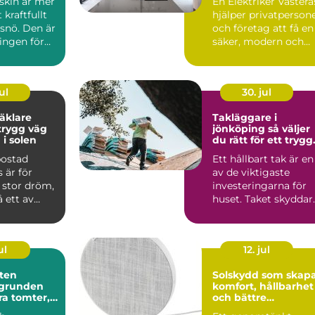
skin är mer
En Elektriker Västerå
 kraftfullt
hjälper privatperson
snö. Den är
och företag att få en
ingen för
säker, modern och
r, ...
funktionell el...
ul
30. jul
äklare
Takläggare i
jönköping så väljer
 i solen
du rätt för ett trygg
takbyte
bostad
Ett hållbart tak är en
 är för
av de viktigaste
stor dröm,
investeringarna för
 ett av
huset. Taket skyddar
re beslut.
mot väder, fukt och..
ul
12. jul
ten
Solskydd som skap
komfort, hållbarhet
ra tomter,
och bättre
h
inomhusmiljö