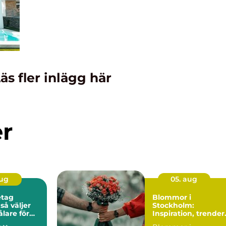
äs fler inlägg här
er
aug
05. aug
etag
Blommor i
r
Stockholm:
ålare för
Inspiration, trender
esultat
och smarta val