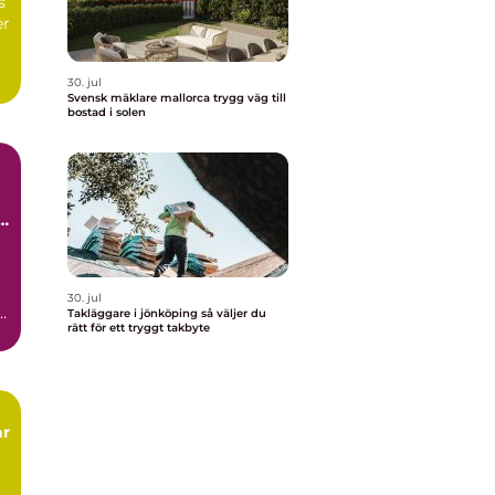
s
er
30. jul
Svensk mäklare mallorca trygg väg till
bostad i solen
t
30. jul
Takläggare i jönköping så väljer du
rätt för ett tryggt takbyte
.
ar