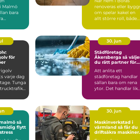
 en
När hem i Borås
 i Malmö
renoveras eller bygg
llan bara
om spelar kakel en
ra
allt större roll, både
 från punkt
för funktionen och f..
 ...
ul
30. jun
lv:
Städföretag
olv för
Åkersberga så väljer
öer
du rätt partner för
hem och företag
rigolv
Att anlita ett
s varje dag
städföretag handlar
litage. Tunga
sällan bara om rena
rucktrafik...
ytor. Det handlar lik
mycket om trygghet
ko...
jun
30. jun
malmö så
Maskinverkstad i
smidig flytt
värmland så får du
stress
driftsäkra maskiner
året runt