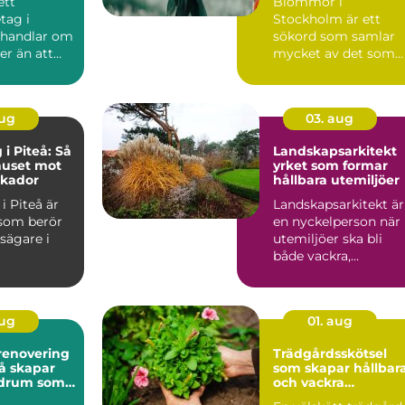
ett
Blommor i
tag i
Stockholm är ett
 handlar om
sökord som samlar
r än att
mycket av det som
ny färg på
gör huvudstaden
..
levand...
aug
03. aug
i Piteå: Så
Landskapsarkitekt
huset mot
yrket som formar
skador
hållbara utemiljöer
i Piteå är
Landskapsarkitekt är
som berör
en nyckelperson när
ägare i
utemiljöer ska bli
både vackra,
funktionella och
hållbara ö...
aug
01. aug
enovering
Trädgårdsskötsel
som skapar hållbar
adrum som
och vackra
nge
utemiljöer