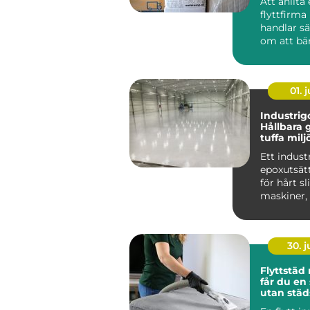
Att anlita
flyttfirma
handlar sä
om att bä
kartonger
A till B. För
01. j
Industrigo
Hållbara g
tuffa milj
Ett indust
epoxutsätt
för hårt s
maskiner, t
30. 
Flyttstäd 
får du en 
utan städ