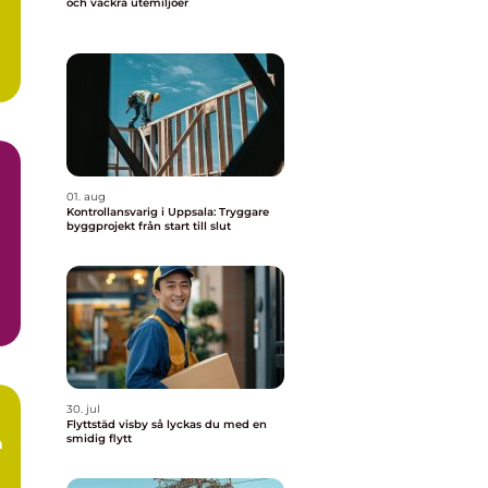
och vackra utemiljöer
01. aug
Kontrollansvarig i Uppsala: Tryggare
byggprojekt från start till slut
30. jul
Flyttstäd visby så lyckas du med en
smidig flytt
a