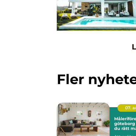
L
Fler nyhet
07. 
Måleriför
göteborg så välje
du rätt m
hållbara r