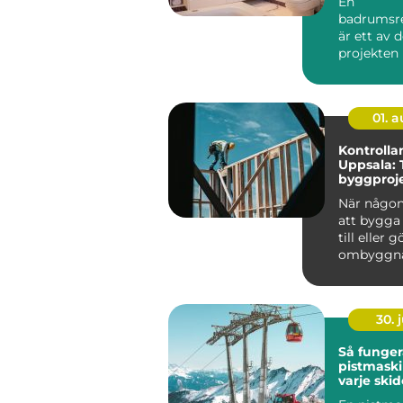
En
badrumsr
är ett av 
projekten 
Kostnaden
hög, arbet
01. 
Kontrollan
Uppsala: 
byggproje
start till s
När någon
att bygga
till eller 
ombyggnad 
30. j
Så funger
pistmaskin hjärt
varje ski