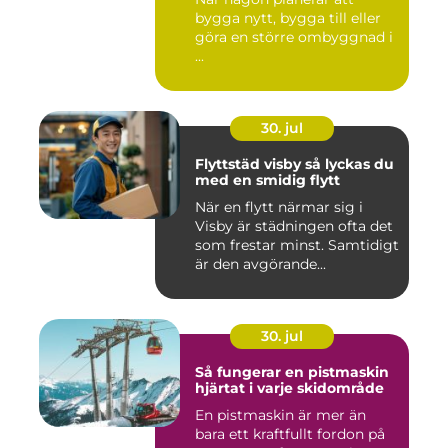
bygga nytt, bygga till eller
göra en större ombyggnad i
...
30. jul
Flyttstäd visby så lyckas du
med en smidig flytt
När en flytt närmar sig i
Visby är städningen ofta det
som frestar minst. Samtidigt
är den avgörande...
30. jul
Så fungerar en pistmaskin
hjärtat i varje skidområde
En pistmaskin är mer än
bara ett kraftfullt fordon på