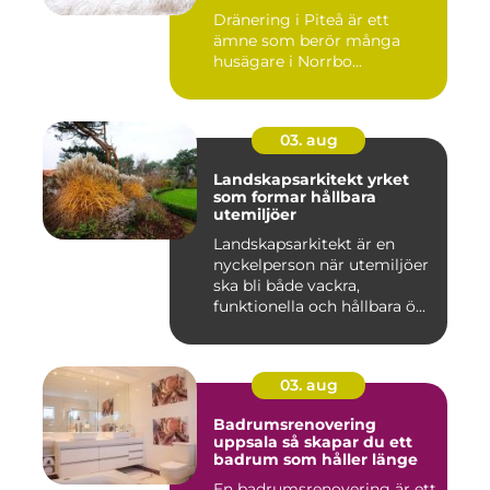
Dränering i Piteå är ett
ämne som berör många
husägare i Norrbo...
03. aug
Landskapsarkitekt yrket
som formar hållbara
utemiljöer
Landskapsarkitekt är en
nyckelperson när utemiljöer
ska bli både vackra,
funktionella och hållbara ö...
03. aug
Badrumsrenovering
uppsala så skapar du ett
badrum som håller länge
En badrumsrenovering är ett