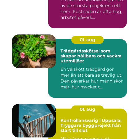
av de största projekten i ett
hem. Kostnaden är ofta hög,
arbetet påverk...
01. aug
Trädgårdsskötsel som
skapar hållbara och vackra
utemiljöer
En välskött trädgård gör
mer än att bara se trevlig ut.
Den påverkar hur människor
mår, hur mycket t...
01. aug
Kontrollansvarig i Uppsala:
Tryggare byggprojekt från
start till slut
När någon planerar att