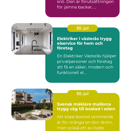
snö. Den är förutsättningen
för jämna backar, ...
30. jul
Elektriker i västerås trygg
elservice för hem och
företag
En Elektriker Västerås hjälper
privatpersoner och företag
att få en säker, modern och
funktionell el...
30. jul
Svensk mäklare mallorca
trygg väg till bostad i solen
Att köpa bostad utomlands
är för många en stor dröm,
men också ett av livets