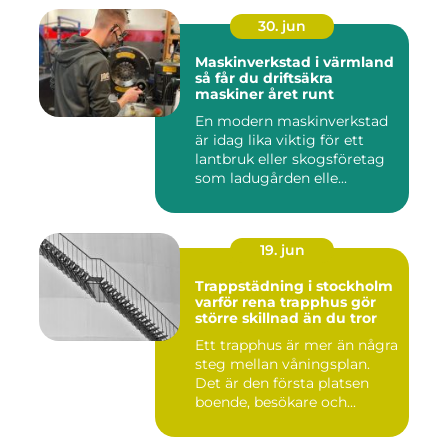
30. jun
Maskinverkstad i värmland
så får du driftsäkra
maskiner året runt
En modern maskinverkstad
är idag lika viktig för ett
lantbruk eller skogsföretag
som ladugården elle...
19. jun
Trappstädning i stockholm
varför rena trapphus gör
större skillnad än du tror
Ett trapphus är mer än några
steg mellan våningsplan.
Det är den första platsen
boende, besökare och...