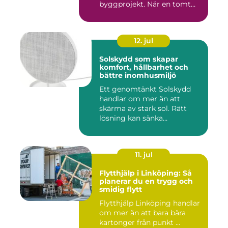
byggprojekt. När en tomt
ska beby...
12. jul
Solskydd som skapar
komfort, hållbarhet och
bättre inomhusmiljö
Ett genomtänkt Solskydd
handlar om mer än att
skärma av stark sol. Rätt
lösning kan sänka
inomhustem...
11. jul
Flytthjälp i Linköping: Så
planerar du en trygg och
smidig flytt
Flytthjälp Linköping handlar
om mer än att bara bära
kartonger från punkt ...