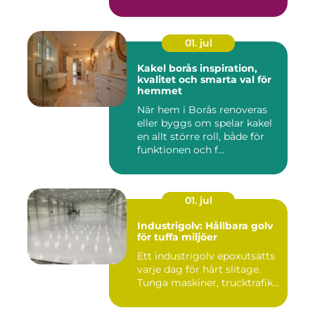
01. jul
Kakel borås inspiration,
kvalitet och smarta val för
hemmet
När hem i Borås renoveras
eller byggs om spelar kakel
en allt större roll, både för
funktionen och f...
01. jul
Industrigolv: Hållbara golv
för tuffa miljöer
Ett industrigolv epoxutsätts
varje dag för hårt slitage.
Tunga maskiner, trucktrafik...