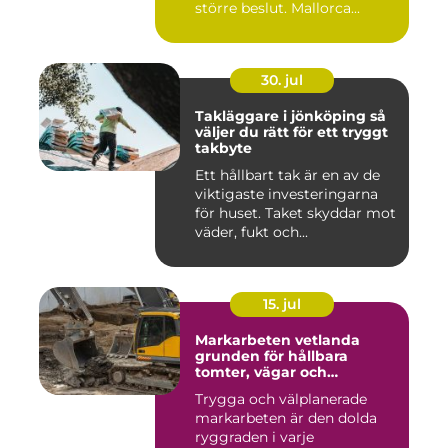
större beslut. Mallorca...
30. jul
Takläggare i jönköping så
väljer du rätt för ett tryggt
takbyte
Ett hållbart tak är en av de
viktigaste investeringarna
för huset. Taket skyddar mot
väder, fukt och...
15. jul
Markarbeten vetlanda
grunden för hållbara
tomter, vägar och
byggprojekt
Trygga och välplanerade
markarbeten är den dolda
ryggraden i varje