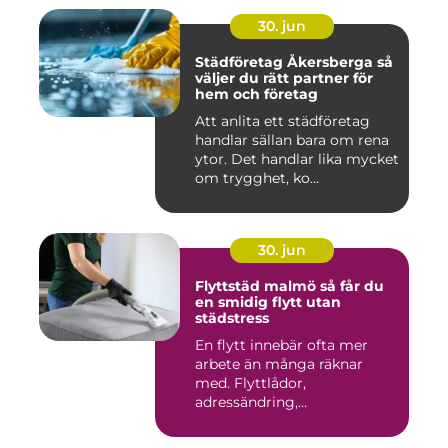
30. jun
Städföretag Åkersberga så
väljer du rätt partner för
hem och företag
Att anlita ett städföretag
handlar sällan bara om rena
ytor. Det handlar lika mycket
om trygghet, ko...
30. jun
Flyttstäd malmö så får du
en smidig flytt utan
städstress
En flytt innebär ofta mer
arbete än många räknar
med. Flyttlådor,
adressändring,
nyckelkvittning och...