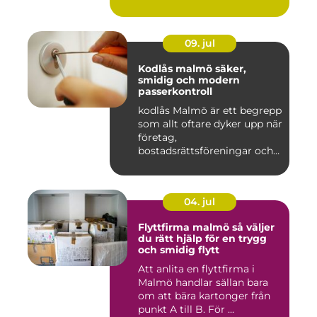
09. jul
Kodlås malmö säker,
smidig och modern
passerkontroll
kodlås Malmö är ett begrepp
som allt oftare dyker upp när
företag,
bostadsrättsföreningar och
privat...
04. jul
Flyttfirma malmö så väljer
du rätt hjälp för en trygg
och smidig flytt
Att anlita en flyttfirma i
Malmö handlar sällan bara
om att bära kartonger från
punkt A till B. För ...