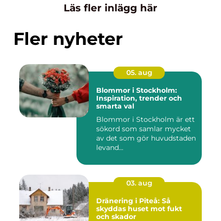
Läs fler inlägg här
Fler nyheter
05. aug
Blommor i Stockholm:
Inspiration, trender och
smarta val
Blommor i Stockholm är ett
sökord som samlar mycket
av det som gör huvudstaden
levand...
03. aug
Dränering i Piteå: Så
skyddas huset mot fukt
och skador