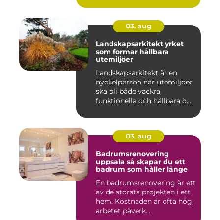
03. aug
Landskapsarkitekt yrket
som formar hållbara
utemiljöer
Landskapsarkitekt är en
nyckelperson när utemiljöer
ska bli både vackra,
funktionella och hållbara ö...
03. aug
Badrumsrenovering
uppsala så skapar du ett
badrum som håller länge
En badrumsrenovering är ett
av de största projekten i ett
hem. Kostnaden är ofta hög,
arbetet påverk...