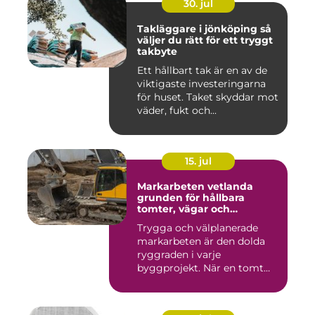
30. jul
Takläggare i jönköping så
väljer du rätt för ett tryggt
takbyte
Ett hållbart tak är en av de
viktigaste investeringarna
för huset. Taket skyddar mot
väder, fukt och...
15. jul
Markarbeten vetlanda
grunden för hållbara
tomter, vägar och
byggprojekt
Trygga och välplanerade
markarbeten är den dolda
ryggraden i varje
byggprojekt. När en tomt
ska beby...