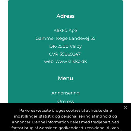
Adress
web:
www.klikko.dk
Menu
Annonsering
Om oss
Cookies
På vores website bruges cookies til at huske dine
indstillinger, statistik og personalisering af indhold og
Kontakta oss
annoncer. Denne information deles med tredjepart. Ved
Sitemap
fortsat brug af websiden godkender du cookiepolitikken.