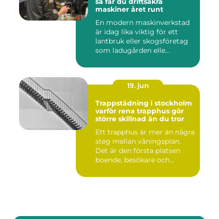
så får du driftsäkra
maskiner året runt
En modern maskinverkstad
är idag lika viktig för ett
lantbruk eller skogsföretag
som ladugården elle...
19. jun
Trappstädning i stockholm
varför rena trapphus gör
större skillnad än du tror
Ett trapphus är mer än några
steg mellan våningsplan.
Det är den första platsen
boende, besökare och...