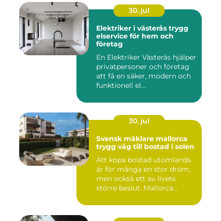
30. jul
Elektriker i västerås trygg
elservice för hem och
företag
En Elektriker Västerås hjälper
privatpersoner och företag
att få en säker, modern och
funktionell el...
30. jul
Svensk mäklare mallorca
trygg väg till bostad i solen
Att köpa bostad utomlands
är för många en stor dröm,
men också ett av livets
större beslut. Mallorca...