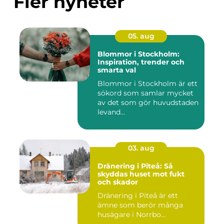
Fler nyheter
05. aug
Blommor i Stockholm:
Inspiration, trender och
smarta val
Blommor i Stockholm är ett
sökord som samlar mycket
av det som gör huvudstaden
levand...
03. aug
Dränering i Piteå: Så
skyddas huset mot fukt
och skador
Dränering i Piteå är ett
ämne som berör många
husägare i Norrbo...