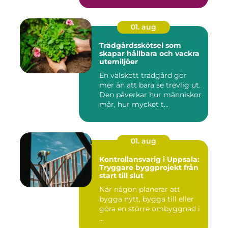
01. aug
Trädgårdsskötsel som
skapar hållbara och vackra
utemiljöer
En välskött trädgård gör
mer än att bara se trevlig ut.
Den påverkar hur människor
mår, hur mycket t...
01. aug
Kontrollansvarig i Uppsala:
Tryggare byggprojekt från
start till slut
När någon planerar att
bygga nytt, bygga till eller
göra en större ombyggnad i
...