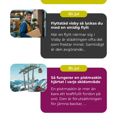
30. jul
Flyttstäd visby så lyckas du
med en smidig flytt
När en flytt närmar sig i
Visby är städningen ofta det
som frestar minst. Samtidigt
är den avgörande...
30. jul
Så fungerar en pistmaskin
hjärtat i varje skidområde
En pistmaskin är mer än
bara ett kraftfullt fordon på
snö. Den är förutsättningen
för jämna backar, ...