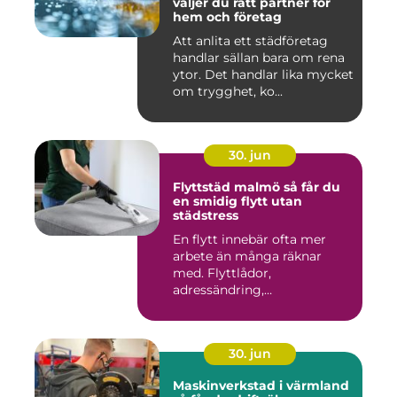
väljer du rätt partner för
hem och företag
Att anlita ett städföretag
handlar sällan bara om rena
ytor. Det handlar lika mycket
om trygghet, ko...
30. jun
Flyttstäd malmö så får du
en smidig flytt utan
städstress
En flytt innebär ofta mer
arbete än många räknar
med. Flyttlådor,
adressändring,
nyckelkvittning och...
30. jun
Maskinverkstad i värmland