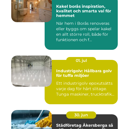
Kakel borås inspiration,
kvalitet och smarta val för
hemmet
När hem i Borås renoveras
eller byggs om spelar kakel
en allt större roll, både för
funktionen och f...
01. jul
Industrigolv: Hållbara golv
för tuffa miljöer
Ett industrigolv epoxutsätts
varje dag för hårt slitage.
Tunga maskiner, trucktrafik...
30. jun
Städföretag Åkersberga så