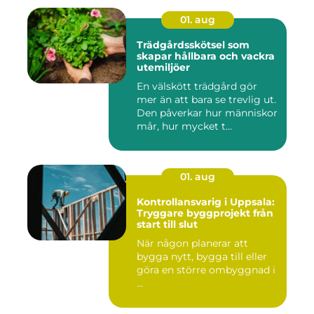
01. aug
Trädgårdsskötsel som
skapar hållbara och vackra
utemiljöer
En välskött trädgård gör
mer än att bara se trevlig ut.
Den påverkar hur människor
mår, hur mycket t...
01. aug
Kontrollansvarig i Uppsala:
Tryggare byggprojekt från
start till slut
När någon planerar att
bygga nytt, bygga till eller
göra en större ombyggnad i
...