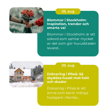
05. aug
Blommor i Stockholm:
Inspiration, trender och
smarta val
Blommor i Stockholm är ett
sökord som samlar mycket
av det som gör huvudstaden
levand...
03. aug
Dränering i Piteå: Så
skyddas huset mot fukt
och skador
Dränering i Piteå är ett
ämne som berör många
husägare i Norrbo...