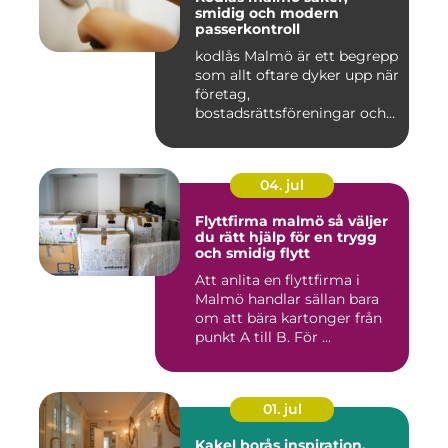
smidig och modern
passerkontroll
kodlås Malmö är ett begrepp
som allt oftare dyker upp när
företag,
bostadsrättsföreningar och
privat...
04. jul
Flyttfirma malmö så väljer
du rätt hjälp för en trygg
och smidig flytt
Att anlita en flyttfirma i
Malmö handlar sällan bara
om att bära kartonger från
punkt A till B. För ...
01. jul
Kakel borås inspiration,