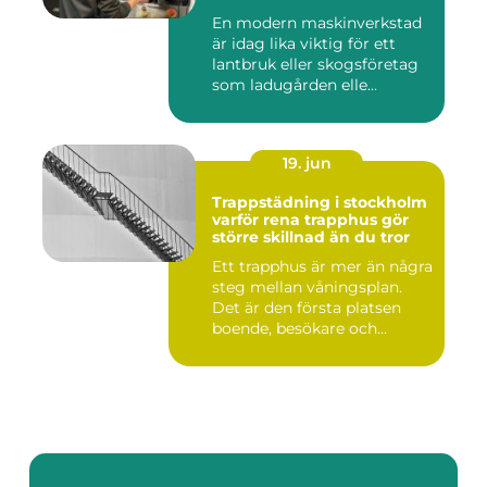
En modern maskinverkstad
är idag lika viktig för ett
lantbruk eller skogsföretag
som ladugården elle...
19. jun
Trappstädning i stockholm
varför rena trapphus gör
större skillnad än du tror
Ett trapphus är mer än några
steg mellan våningsplan.
Det är den första platsen
boende, besökare och...