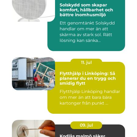
Solskydd som skapar
komfort, hållbarhet och
bättre inomhusmiljö
Ett genomtänkt Solskydd
handlar om mer än att
skärma av stark sol. Rätt
lösning kan sänka
inomhustem...
11. jul
Flytthjälp i Linköping: Så
planerar du en trygg och
smidig flytt
Flytthjälp Linköping handlar
om mer än att bara bära
kartonger från punkt ...
09. jul
Kodlås malmö säker,