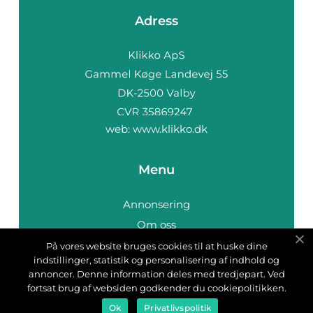
Adress
web:
www.klikko.dk
Menu
Annonsering
Om oss
Cookies
På vores website bruges cookies til at huske dine
indstillinger, statistik og personalisering af indhold og
Kontakta oss
annoncer. Denne information deles med tredjepart. Ved
Sitemap
fortsat brug af websiden godkender du cookiepolitikken.
Ok
Privatlivspolitik