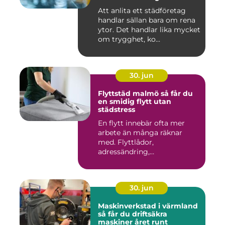
Att anlita ett städföretag
handlar sällan bara om rena
ytor. Det handlar lika mycket
om trygghet, ko...
30. jun
Flyttstäd malmö så får du
en smidig flytt utan
städstress
En flytt innebär ofta mer
arbete än många räknar
med. Flyttlådor,
adressändring,
nyckelkvittning och...
30. jun
Maskinverkstad i värmland
så får du driftsäkra
maskiner året runt