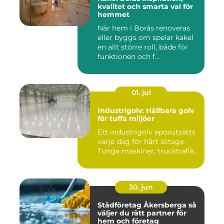
kvalitet och smarta val för
hemmet
När hem i Borås renoveras
eller byggs om spelar kakel
en allt större roll, både för
funktionen och f...
01. jul
Industrigolv: Hållbara golv
för tuffa miljöer
Ett industrigolv epoxutsätts
varje dag för hårt slitage.
Tunga maskiner, trucktrafik...
30. jun
Städföretag Åkersberga så
väljer du rätt partner för
hem och företag