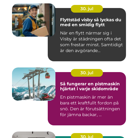
30. jul
Flyttstäd visby så lyckas du
med en smidig flytt
När en flytt närmar sig i
Visby är städningen ofta det
som frestar minst. Samtidigt
är den avgörande...
30. jul
Så fungerar en pistmaskin
hjärtat i varje skidområde
En pistmaskin är mer än
bara ett kraftfullt fordon på
snö. Den är förutsättningen
för jämna backar, ...
30. jul