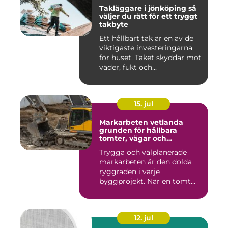
Takläggare i jönköping så
väljer du rätt för ett tryggt
takbyte
Ett hållbart tak är en av de
viktigaste investeringarna
för huset. Taket skyddar mot
väder, fukt och...
15. jul
Markarbeten vetlanda
grunden för hållbara
tomter, vägar och
byggprojekt
Trygga och välplanerade
markarbeten är den dolda
ryggraden i varje
byggprojekt. När en tomt
ska beby...
12. jul