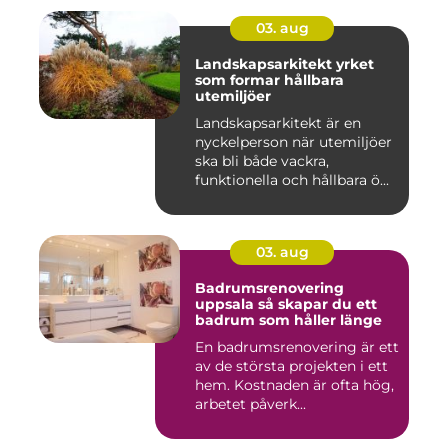
03. aug
Landskapsarkitekt yrket
som formar hållbara
utemiljöer
Landskapsarkitekt är en
nyckelperson när utemiljöer
ska bli både vackra,
funktionella och hållbara ö...
03. aug
Badrumsrenovering
uppsala så skapar du ett
badrum som håller länge
En badrumsrenovering är ett
av de största projekten i ett
hem. Kostnaden är ofta hög,
arbetet påverk...