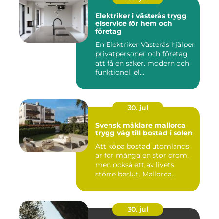
Elektriker i västerås trygg
elservice för hem och
företag
En Elektriker Västerås hjälper
privatpersoner och företag
att få en säker, modern och
funktionell el...
30. jul
Svensk mäklare mallorca
trygg väg till bostad i solen
Att köpa bostad utomlands
är för många en stor dröm,
men också ett av livets
större beslut. Mallorca...
30. jul