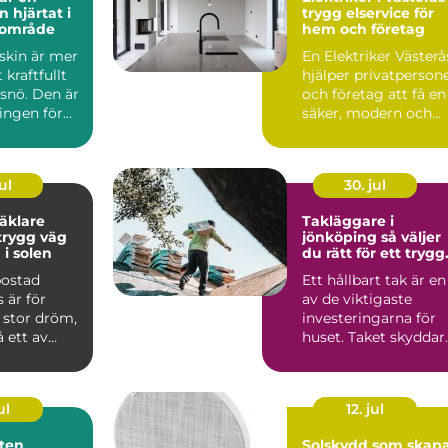
at i
trygg elservice för
dområde
hem och företag
skin är mer
En Elektriker Västerå
 kraftfullt
hjälper privatperson
snö. Den är
och företag att få en
ingen för
säker, modern och
r, ...
funktionell el...
ul
30. jul
äklare
Takläggare i
jönköping så väljer
 i solen
du rätt för ett trygg
takbyte
bostad
Ett hållbart tak är en
 är för
av de viktigaste
stor dröm,
investeringarna för
 ett av
huset. Taket skyddar
re beslut.
mot väder, fukt och..
ul
12. jul
ten
Solskydd som skap