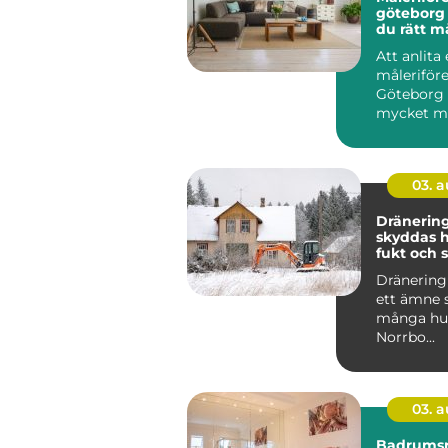
göteborg så välje
du rätt m
hållbara r
Att anlita 
måleriföre
Göteborg
mycket me
sätta lite 
väggarna..
03. 
Dränering 
skyddas 
fukt och 
Dränering 
ett ämne 
många hus
Norrbo...
03. 
Badrumsr