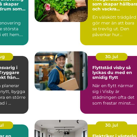
som skapar hållbar
adrum som
och vackra
nge
utemiljöer
En välskött trädgård
enovering
gör mer än att bara
de största
se trevlig ut. Den
i ett hem.
påverkar hur
 är ofta
människor mår, hur
et påverk...
mycket t...
aug
30. jul
svarig i
Flyttstäd visby så
Tryggare
lyckas du med en
kt från
smidig flytt
lut
 planerar
När en flytt närmar
 nytt, bygga
sig i Visby är
göra en större
städningen ofta det
i ...
som frestar minst.
Samtidigt är den
avgörande...
ul
30. jul
ar en
Elektriker i västerås