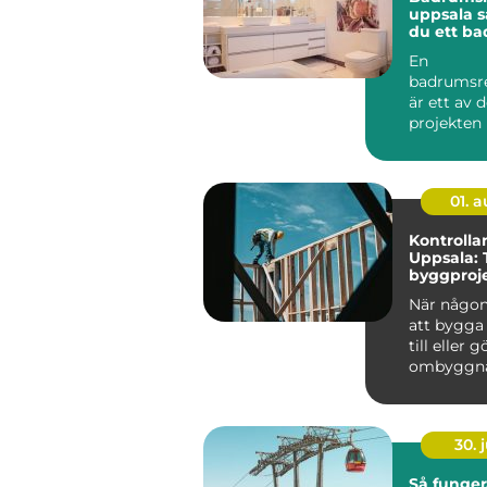
uppsala så skapar
du ett b
håller lä
En
badrumsr
är ett av 
projekten 
Kostnaden
hög, arbet
01. 
Kontrollan
Uppsala: 
byggproje
start till s
När någon
att bygga
till eller 
ombyggnad 
30. j
Så funger