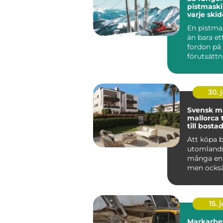
pistmaskin hjärt
varje ski
En pistma
än bara ett
fordon på 
förutsättn
jämna backa
30. j
Svensk m
mallorca trygg väg
till bostad
Att köpa 
utomlands
många en 
men också
livets stör
Mallorca...
15. j
Markarbe