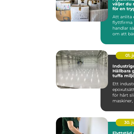
väljer du 
för en tr
smidig fly
Att anlita
flyttfirma
handlar sä
om att bä
kartonger
A till B. För
01. j
Industrigo
Hållbara g
tuffa milj
Ett indust
epoxutsätt
för hårt s
maskiner, t
30. 
Flyttstäd 