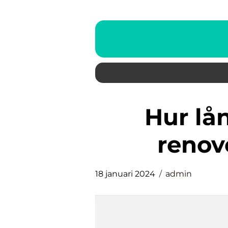
hur lång tid tar det att
renov
18 januari 2024
admin