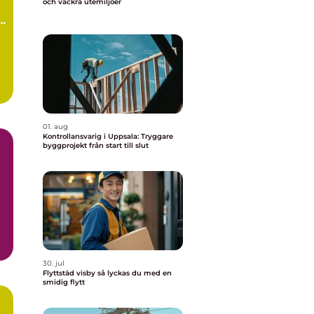
och vackra utemiljöer
01. aug
Kontrollansvarig i Uppsala: Tryggare
byggprojekt från start till slut
30. jul
Flyttstäd visby så lyckas du med en
smidig flytt