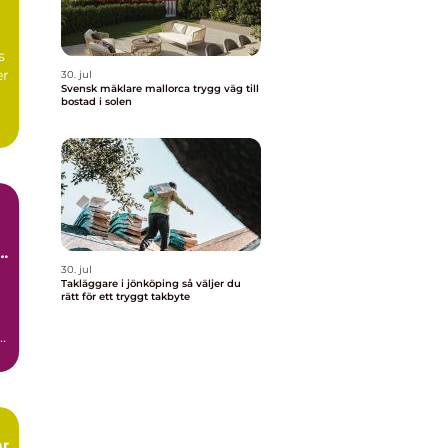
s
er
30. jul
Svensk mäklare mallorca trygg väg till
bostad i solen
t
30. jul
Takläggare i jönköping så väljer du
rätt för ett tryggt takbyte
.
ar