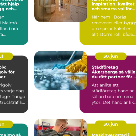
rätt hjälp
inspiration, kvalitet
ygg och
och smarta val för
tt
hemmet
 en
När hem i Borås
 i Malmö
renoveras eller bygg
llan bara
om spelar kakel en
ra
allt större roll, både
 från punkt
för funktionen och f..
 ...
ul
30. jun
lv:
Städföretag
olv för
Åkersberga så väljer
öer
du rätt partner för
hem och företag
rigolv
Att anlita ett
s varje dag
städföretag handlar
litage. Tunga
sällan bara om rena
rucktrafik...
ytor. Det handlar lik
mycket om trygghet
ko...
jun
30. jun
malmö så
Maskinverkstad i