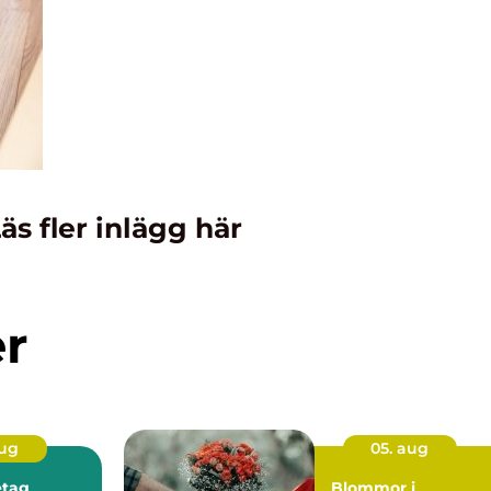
äs fler inlägg här
er
aug
05. aug
etag
Blommor i