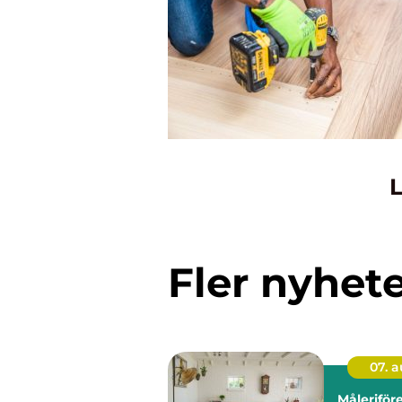
L
Fler nyhet
07. 
Måleriför