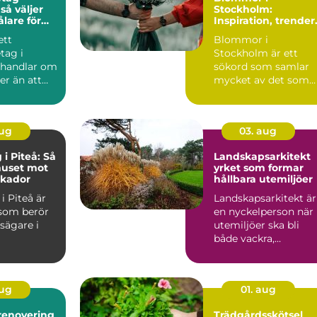
r
Stockholm:
ålare för
Inspiration, trender
esultat
och smarta val
ett
Blommor i
tag i
Stockholm är ett
 handlar om
sökord som samlar
r än att
mycket av det som
ny färg på
gör huvudstaden
..
levand...
aug
03. aug
i Piteå: Så
Landskapsarkitekt
huset mot
yrket som formar
skador
hållbara utemiljöer
i Piteå är
Landskapsarkitekt är
som berör
en nyckelperson när
ägare i
utemiljöer ska bli
både vackra,
funktionella och
hållbara ö...
aug
01. aug
enovering
Trädgårdsskötsel