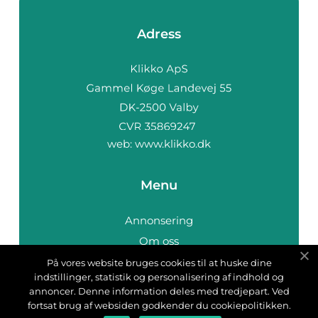
Adress
web:
www.klikko.dk
Menu
Annonsering
Om oss
Cookies
På vores website bruges cookies til at huske dine
indstillinger, statistik og personalisering af indhold og
Kontakta oss
annoncer. Denne information deles med tredjepart. Ved
Sitemap
fortsat brug af websiden godkender du cookiepolitikken.