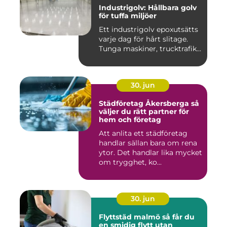
Industrigolv: Hållbara golv
för tuffa miljöer
Ett industrigolv epoxutsätts
varje dag för hårt slitage.
Tunga maskiner, trucktrafik...
30. jun
Städföretag Åkersberga så
väljer du rätt partner för
hem och företag
Att anlita ett städföretag
handlar sällan bara om rena
ytor. Det handlar lika mycket
om trygghet, ko...
30. jun
Flyttstäd malmö så får du
en smidig flytt utan