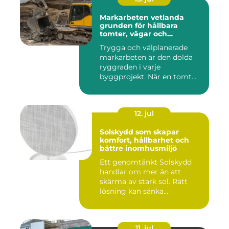
Markarbeten vetlanda
grunden för hållbara
tomter, vägar och
byggprojekt
Trygga och välplanerade
markarbeten är den dolda
ryggraden i varje
byggprojekt. När en tomt
ska beby...
12. jul
Solskydd som skapar
komfort, hållbarhet och
bättre inomhusmiljö
Ett genomtänkt Solskydd
handlar om mer än att
skärma av stark sol. Rätt
lösning kan sänka
inomhustem...
11. jul