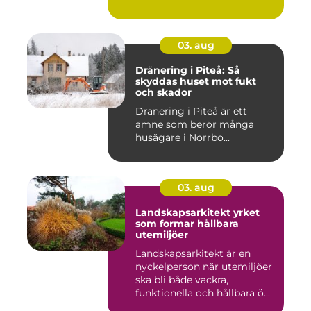
03. aug
Dränering i Piteå: Så
skyddas huset mot fukt
och skador
Dränering i Piteå är ett
ämne som berör många
husägare i Norrbo...
03. aug
Landskapsarkitekt yrket
som formar hållbara
utemiljöer
Landskapsarkitekt är en
nyckelperson när utemiljöer
ska bli både vackra,
funktionella och hållbara ö...