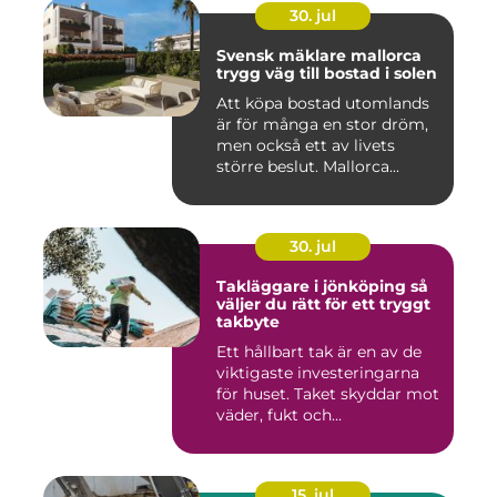
30. jul
Svensk mäklare mallorca
trygg väg till bostad i solen
Att köpa bostad utomlands
är för många en stor dröm,
men också ett av livets
större beslut. Mallorca...
30. jul
Takläggare i jönköping så
väljer du rätt för ett tryggt
takbyte
Ett hållbart tak är en av de
viktigaste investeringarna
för huset. Taket skyddar mot
väder, fukt och...
15. jul