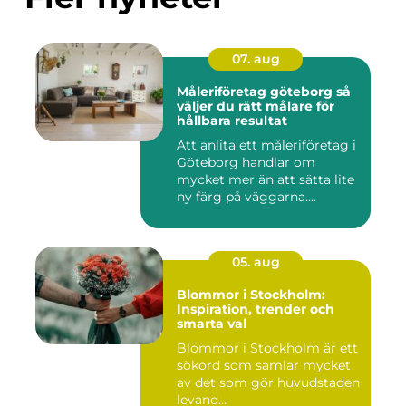
07. aug
Måleriföretag göteborg så
väljer du rätt målare för
hållbara resultat
Att anlita ett måleriföretag i
Göteborg handlar om
mycket mer än att sätta lite
ny färg på väggarna....
05. aug
Blommor i Stockholm:
Inspiration, trender och
smarta val
Blommor i Stockholm är ett
sökord som samlar mycket
av det som gör huvudstaden
levand...