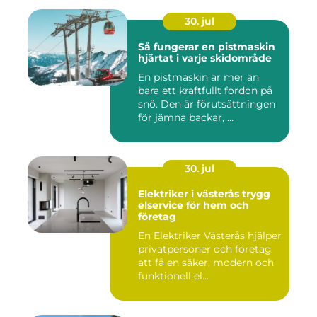
30. jul
Så fungerar en pistmaskin
hjärtat i varje skidområde
En pistmaskin är mer än
bara ett kraftfullt fordon på
snö. Den är förutsättningen
för jämna backar, ...
30. jul
Elektriker i västerås trygg
elservice för hem och
företag
En Elektriker Västerås hjälper
privatpersoner och företag
att få en säker, modern och
funktionell el...