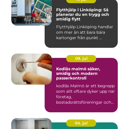
Flytthjälp i Linköping: Så
planerar du en trygg och
smidig flytt
Flytthjälp Linköping handlar
om mer än att bara bära
kartonger från punkt ...
09. jul
Kodlås malmö säker,
smidig och modern
passerkontroll
kodlås Malmö är ett begrepp
som allt oftare dyker upp när
företag,
bostadsrättsföreningar och
privat...
04. jul