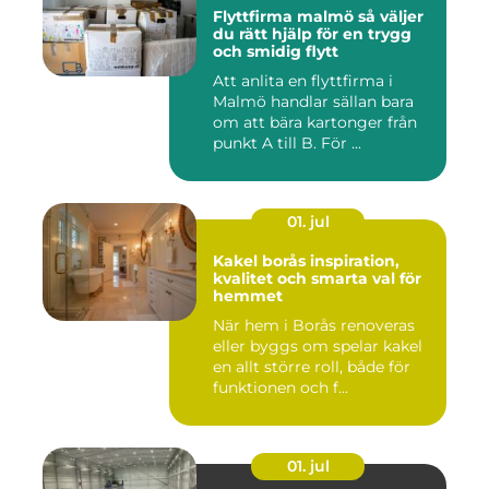
Flyttfirma malmö så väljer
du rätt hjälp för en trygg
och smidig flytt
Att anlita en flyttfirma i
Malmö handlar sällan bara
om att bära kartonger från
punkt A till B. För ...
01. jul
Kakel borås inspiration,
kvalitet och smarta val för
hemmet
När hem i Borås renoveras
eller byggs om spelar kakel
en allt större roll, både för
funktionen och f...
01. jul