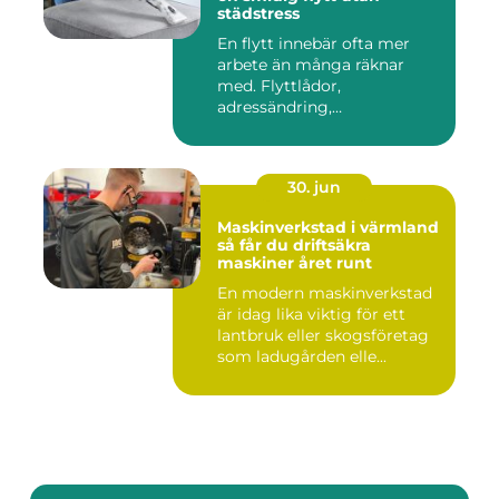
städstress
En flytt innebär ofta mer
arbete än många räknar
med. Flyttlådor,
adressändring,
nyckelkvittning och...
30. jun
Maskinverkstad i värmland
så får du driftsäkra
maskiner året runt
En modern maskinverkstad
är idag lika viktig för ett
lantbruk eller skogsföretag
som ladugården elle...