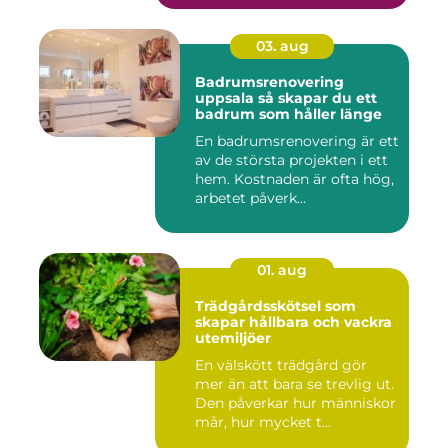
03. aug
Badrumsrenovering
uppsala så skapar du ett
badrum som håller länge
En badrumsrenovering är ett
av de största projekten i ett
hem. Kostnaden är ofta hög,
arbetet påverk...
01. aug
Trädgårdsskötsel som
skapar hållbara och vackra
utemiljöer
En välskött trädgård gör
mer än att bara se trevlig ut.
Den påverkar hur människor
mår, hur mycket t...