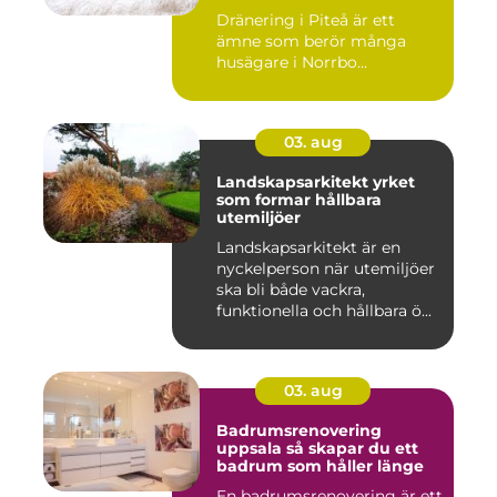
Dränering i Piteå är ett
ämne som berör många
husägare i Norrbo...
03. aug
Landskapsarkitekt yrket
som formar hållbara
utemiljöer
Landskapsarkitekt är en
nyckelperson när utemiljöer
ska bli både vackra,
funktionella och hållbara ö...
03. aug
Badrumsrenovering
uppsala så skapar du ett
badrum som håller länge
En badrumsrenovering är ett