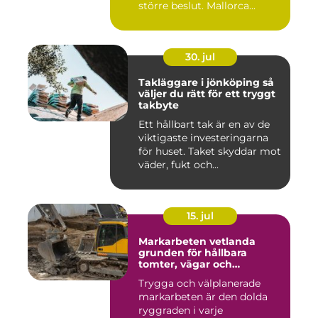
större beslut. Mallorca...
30. jul
Takläggare i jönköping så
väljer du rätt för ett tryggt
takbyte
Ett hållbart tak är en av de
viktigaste investeringarna
för huset. Taket skyddar mot
väder, fukt och...
15. jul
Markarbeten vetlanda
grunden för hållbara
tomter, vägar och
byggprojekt
Trygga och välplanerade
markarbeten är den dolda
ryggraden i varje