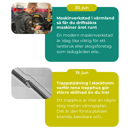
30. jun
Maskinverkstad i värmland
så får du driftsäkra
maskiner året runt
En modern maskinverkstad
är idag lika viktig för ett
lantbruk eller skogsföretag
som ladugården elle...
19. jun
Trappstädning i stockholm
varför rena trapphus gör
större skillnad än du tror
Ett trapphus är mer än några
steg mellan våningsplan.
Det är den första platsen
boende, besökare och...