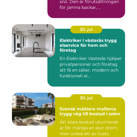
snö. Den är förutsättningen
för jämna backar, ...
30. jul
Elektriker i västerås trygg
elservice för hem och
företag
En Elektriker Västerås hjälper
privatpersoner och företag
att få en säker, modern och
funktionell el...
30. jul
Svensk mäklare mallorca
trygg väg till bostad i solen
Att köpa bostad utomlands
är för många en stor dröm,
men också ett av livets