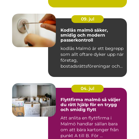
09. jul
Kodlås malmö säker,
smidig och modern
passerkontroll
kodlås Malmö är ett begrepp
som allt oftare dyker upp när
företag,
bostadsrättsföreningar och
privat...
04. jul
Flyttfirma malmö så väljer
du rätt hjälp för en trygg
och smidig flytt
Att anlita en flyttfirma i
Malmö handlar sällan bara
om att bära kartonger från
punkt A till B. För ...