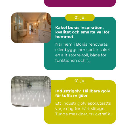
01. jul
Kakel borås inspiration,
kvalitet och smarta val för
hemmet
När hem i Borås renoveras
eller byggs om spelar kakel
en allt större roll, både för
funktionen och f...
01. jul
Industrigolv: Hållbara golv
för tuffa miljöer
Ett industrigolv epoxutsätts
varje dag för hårt slitage.
Tunga maskiner, trucktrafik...