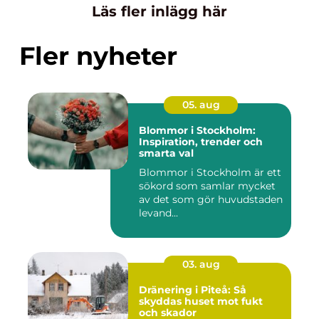
Läs fler inlägg här
Fler nyheter
05. aug
Blommor i Stockholm:
Inspiration, trender och
smarta val
Blommor i Stockholm är ett
sökord som samlar mycket
av det som gör huvudstaden
levand...
03. aug
Dränering i Piteå: Så
skyddas huset mot fukt
och skador