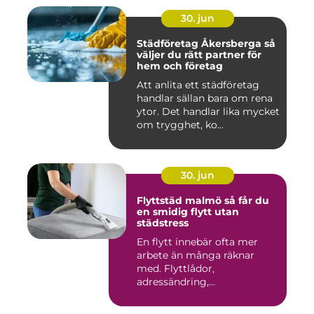
30. jun
Städföretag Åkersberga så
väljer du rätt partner för
hem och företag
Att anlita ett städföretag
handlar sällan bara om rena
ytor. Det handlar lika mycket
om trygghet, ko...
30. jun
Flyttstäd malmö så får du
en smidig flytt utan
städstress
En flytt innebär ofta mer
arbete än många räknar
med. Flyttlådor,
adressändring,
nyckelkvittning och...