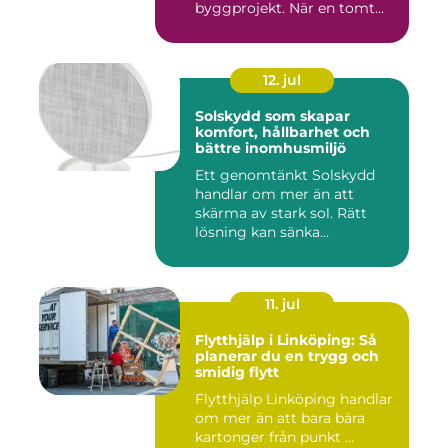
byggprojekt. När en tomt
ska beby...
12. jul
Solskydd som skapar
komfort, hållbarhet och
bättre inomhusmiljö
Ett genomtänkt Solskydd
handlar om mer än att
skärma av stark sol. Rätt
lösning kan sänka
inomhustem...
11. jul
Flytthjälp i Linköping: Så
planerar du en trygg och
smidig flytt
Flytthjälp Linköping handlar
om mer än att bara bära
kartonger från punkt ...