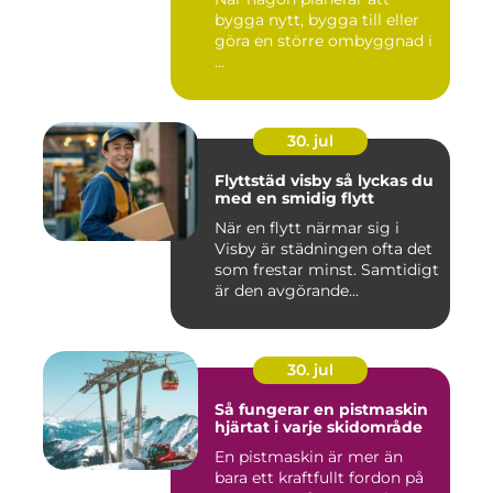
bygga nytt, bygga till eller
göra en större ombyggnad i
...
30. jul
Flyttstäd visby så lyckas du
med en smidig flytt
När en flytt närmar sig i
Visby är städningen ofta det
som frestar minst. Samtidigt
är den avgörande...
30. jul
Så fungerar en pistmaskin
hjärtat i varje skidområde
En pistmaskin är mer än
bara ett kraftfullt fordon på