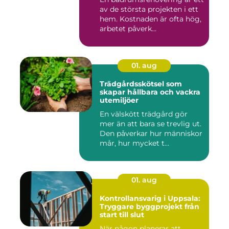
av de största projekten i ett
hem. Kostnaden är ofta hög,
arbetet påverk...
01. aug
Trädgårdsskötsel som
skapar hållbara och vackra
utemiljöer
En välskött trädgård gör
mer än att bara se trevlig ut.
Den påverkar hur människor
mår, hur mycket t...
01. aug
Kontrollansvarig i Uppsala:
Tryggare byggprojekt från
start till slut
När någon planerar att