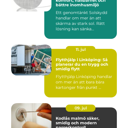
komfort, hållbarhet och
bättre inomhusmiljö
Ett genomtänkt Solskydd
handlar om mer än att
skärma av stark sol. Rätt
lösning kan sänka
inomhustem...
11. jul
Flytthjälp i Linköping: Så
planerar du en trygg och
smidig flytt
Flytthjälp Linköping handlar
om mer än att bara bära
kartonger från punkt ...
09. jul
Kodlås malmö säker,
smidig och modern
passerkontroll