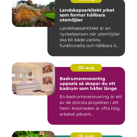
Landskapsarkitekt yrket
som formar hållbara
utemiljöer
Landskapsarkitekt är en
nyckelperson när utemiljöer
ska bli både vackra,
funktionella och hållbara ö...
03. aug
Badrumsrenovering
uppsala så skapar du ett
badrum som håller länge
En badrumsrenovering är ett
av de största projekten i ett
hem. Kostnaden är ofta hög,
arbetet påverk...
01. aug