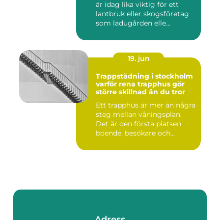
är idag lika viktig för ett
lantbruk eller skogsföretag
som ladugården elle...
19. jun
Trappstädning i stockholm
varför rena trapphus gör
större skillnad än du tror
Ett trapphus är mer än några
steg mellan våningsplan.
Det är den första platsen
boende, besökare och...
Adress