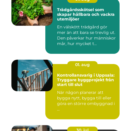
Trädgårdsskötsel som
skapar hållbara och vackra
utemiljöer
En välskött trädgård gör
mer än att bara se trevlig ut.
Den påverkar hur människor
mår, hur mycket t...
01. aug
Kontrollansvarig i Uppsala:
Tryggare byggprojekt från
start till slut
När någon planerar att
bygga nytt, bygga till eller
göra en större ombyggnad i
...
30. jul