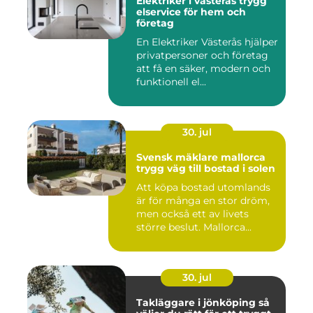
Elektriker i västerås trygg
elservice för hem och
företag
En Elektriker Västerås hjälper
privatpersoner och företag
att få en säker, modern och
funktionell el...
30. jul
Svensk mäklare mallorca
trygg väg till bostad i solen
Att köpa bostad utomlands
är för många en stor dröm,
men också ett av livets
större beslut. Mallorca...
30. jul
Takläggare i jönköping så