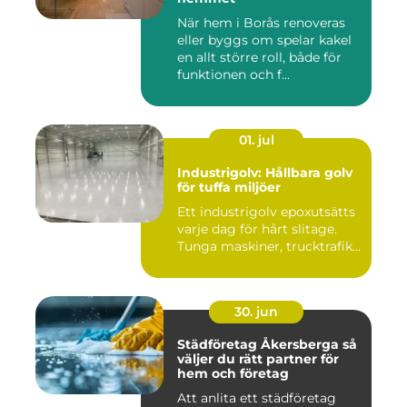
När hem i Borås renoveras
eller byggs om spelar kakel
en allt större roll, både för
funktionen och f...
01. jul
Industrigolv: Hållbara golv
för tuffa miljöer
Ett industrigolv epoxutsätts
varje dag för hårt slitage.
Tunga maskiner, trucktrafik...
30. jun
Städföretag Åkersberga så
väljer du rätt partner för
hem och företag
Att anlita ett städföretag