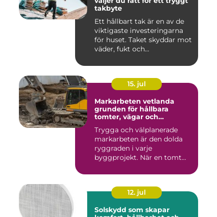
väljer du rätt för ett tryggt
takbyte
Ett hållbart tak är en av de
viktigaste investeringarna
för huset. Taket skyddar mot
väder, fukt och...
15. jul
Markarbeten vetlanda
grunden för hållbara
tomter, vägar och
byggprojekt
Trygga och välplanerade
markarbeten är den dolda
ryggraden i varje
byggprojekt. När en tomt
ska beby...
12. jul
Solskydd som skapar