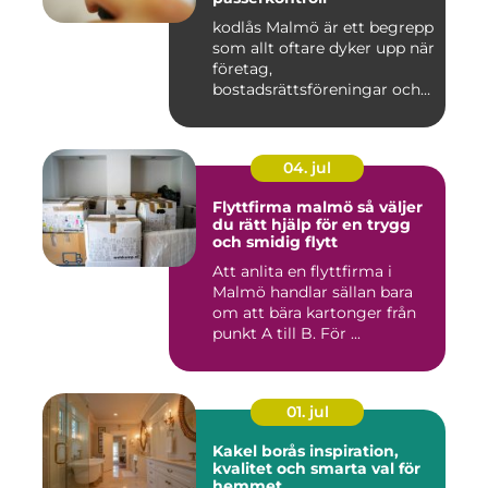
kodlås Malmö är ett begrepp
som allt oftare dyker upp när
företag,
bostadsrättsföreningar och
privat...
04. jul
Flyttfirma malmö så väljer
du rätt hjälp för en trygg
och smidig flytt
Att anlita en flyttfirma i
Malmö handlar sällan bara
om att bära kartonger från
punkt A till B. För ...
01. jul
Kakel borås inspiration,
kvalitet och smarta val för
hemmet