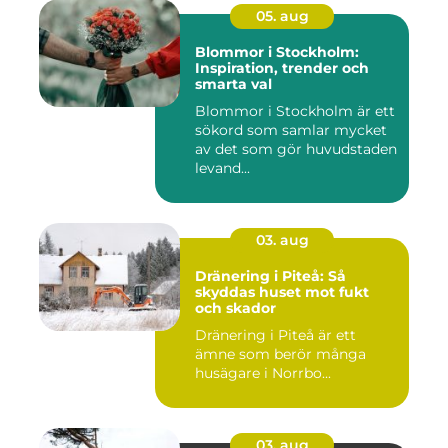
05. aug
Blommor i Stockholm:
Inspiration, trender och
smarta val
Blommor i Stockholm är ett
sökord som samlar mycket
av det som gör huvudstaden
levand...
03. aug
Dränering i Piteå: Så
skyddas huset mot fukt
och skador
Dränering i Piteå är ett
ämne som berör många
husägare i Norrbo...
03. aug