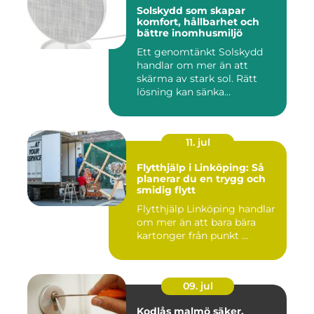
Solskydd som skapar
komfort, hållbarhet och
bättre inomhusmiljö
Ett genomtänkt Solskydd
handlar om mer än att
skärma av stark sol. Rätt
lösning kan sänka
inomhustem...
11. jul
Flytthjälp i Linköping: Så
planerar du en trygg och
smidig flytt
Flytthjälp Linköping handlar
om mer än att bara bära
kartonger från punkt ...
09. jul
Kodlås malmö säker,