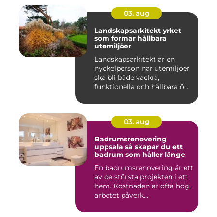
03. aug
Landskapsarkitekt yrket
som formar hållbara
utemiljöer
Landskapsarkitekt är en
nyckelperson när utemiljöer
ska bli både vackra,
funktionella och hållbara ö...
03. aug
Badrumsrenovering
uppsala så skapar du ett
badrum som håller länge
En badrumsrenovering är ett
av de största projekten i ett
hem. Kostnaden är ofta hög,
arbetet påverk...