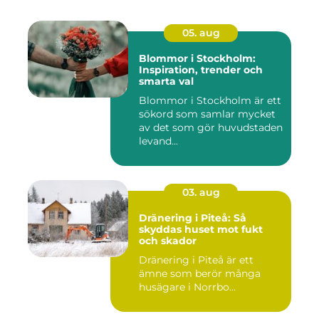
05. aug
Blommor i Stockholm:
Inspiration, trender och
smarta val
Blommor i Stockholm är ett
sökord som samlar mycket
av det som gör huvudstaden
levand...
03. aug
Dränering i Piteå: Så
skyddas huset mot fukt
och skador
Dränering i Piteå är ett
ämne som berör många
husägare i Norrbo...