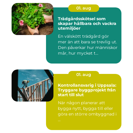
01. aug
Trädgårdsskötsel som
skapar hållbara och vackra
utemiljöer
En välskött trädgård gör
mer än att bara se trevlig ut.
Den påverkar hur människor
mår, hur mycket t...
01. aug
Kontrollansvarig i Uppsala:
Tryggare byggprojekt från
start till slut
När någon planerar att
bygga nytt, bygga till eller
göra en större ombyggnad i
...