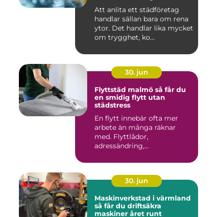
Att anlita ett städföretag
handlar sällan bara om rena
ytor. Det handlar lika mycket
om trygghet, ko...
30. jun
Flyttstäd malmö så får du
en smidig flytt utan
städstress
En flytt innebär ofta mer
arbete än många räknar
med. Flyttlådor,
adressändring,
nyckelkvittning och...
30. jun
Maskinverkstad i värmland
så får du driftsäkra
maskiner året runt