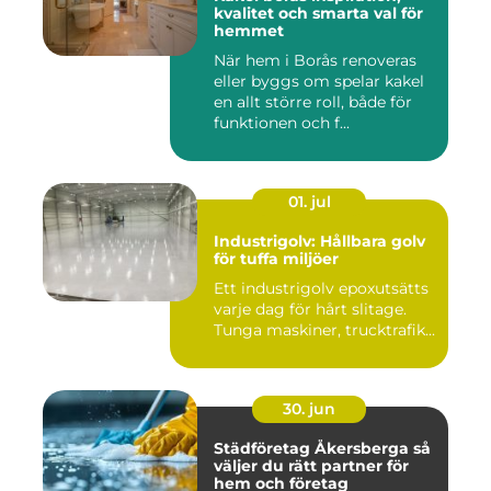
kvalitet och smarta val för
hemmet
När hem i Borås renoveras
eller byggs om spelar kakel
en allt större roll, både för
funktionen och f...
01. jul
Industrigolv: Hållbara golv
för tuffa miljöer
Ett industrigolv epoxutsätts
varje dag för hårt slitage.
Tunga maskiner, trucktrafik...
30. jun
Städföretag Åkersberga så
väljer du rätt partner för
hem och företag