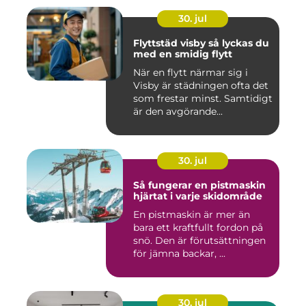
30. jul
Flyttstäd visby så lyckas du
med en smidig flytt
När en flytt närmar sig i
Visby är städningen ofta det
som frestar minst. Samtidigt
är den avgörande...
30. jul
Så fungerar en pistmaskin
hjärtat i varje skidområde
En pistmaskin är mer än
bara ett kraftfullt fordon på
snö. Den är förutsättningen
för jämna backar, ...
30. jul