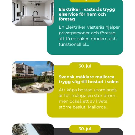
Elektriker i västerås trygg
elservice för hem och
företag
En Elektriker Västerås hjälper
privatpersoner och företag
att få en säker, modern och
funktionell el...
30. jul
Svensk mäklare mallorca
trygg väg till bostad i solen
Att köpa bostad utomlands
är för många en stor dröm,
men också ett av livets
större beslut. Mallorca...
30. jul