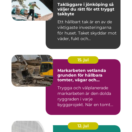
Takläggare i jönköping så
väljer du rätt för ett tryggt
takbyte
Ett hållbart tak är en av de
viktigaste investeringarna
för huset. Taket skyddar mot
väder, fukt och...
15. jul
Markarbeten vetlanda
grunden för hållbara
tomter, vägar och
byggprojekt
Trygga och välplanerade
markarbeten är den dolda
ryggraden i varje
byggprojekt. När en tomt
ska beby...
12. jul