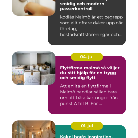
smidig och modern
passerkontroll
kodlås Malmö är ett begrepp
som allt oftare dyker upp när
företag,
bostadsrättsföreningar och
privat...
04. jul
Flyttfirma malmö så väljer
du rätt hjälp för en trygg
och smidig flytt
Att anlita en flyttfirma i
Malmö handlar sällan bara
om att bära kartonger från
punkt A till B. För ...
01. jul
Kakel borås inspiration,