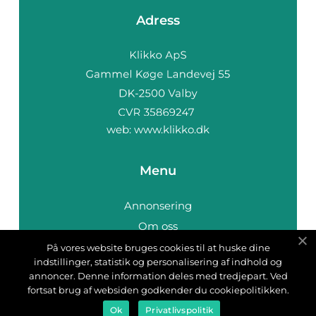
Adress
web:
www.klikko.dk
Menu
Annonsering
Om oss
Cookies
På vores website bruges cookies til at huske dine
indstillinger, statistik og personalisering af indhold og
Kontakta oss
annoncer. Denne information deles med tredjepart. Ved
Sitemap
fortsat brug af websiden godkender du cookiepolitikken.
Ok
Privatlivspolitik