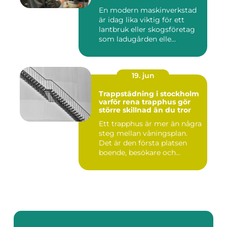
En modern maskinverkstad
är idag lika viktig för ett
lantbruk eller skogsföretag
som ladugården elle...
19. jun
Trappstädning i stockholm
varför rena trapphus gör
större skillnad än du tror
Ett trapphus är mer än några
steg mellan våningsplan.
Det är den första platsen
boende, besökare och...