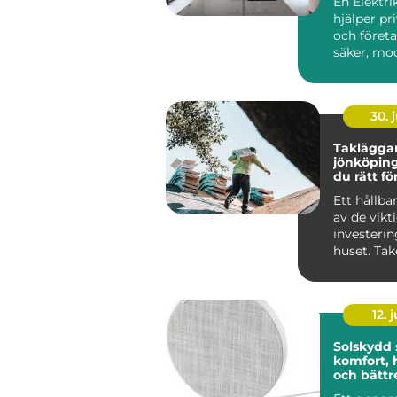
En Elektri
hjälper pr
och företa
säker, mo
funktionell 
30. j
Takläggar
jönköping så välj
du rätt fö
takbyte
Ett hållbar
av de vikt
investerin
huset. Tak
mot väder,
12. j
Solskydd
komfort, 
och bättr
inomhusm