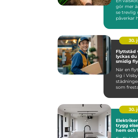
En välsköt
gör mer ä
se trevlig
påverkar 
människor
mycket t...
30. j
Flyttstäd v
lyckas d
smidig fly
När en fly
sig i Visby
städninge
som fresta
Samtidigt
avgörande.
30. j
Elektriker
trygg else
hem och 