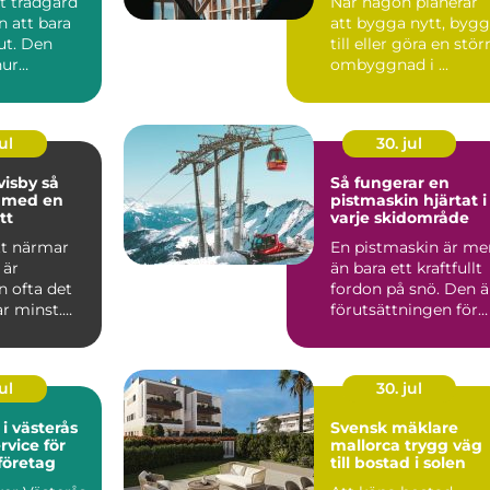
t trädgård
När någon planerar
n att bara
att bygga nytt, byg
 ut. Den
till eller göra en stör
hur
ombyggnad i ...
 mår, hur
ul
30. jul
isby så
Så fungerar en
u med en
pistmaskin hjärtat i
tt
varje skidområde
tt närmar
En pistmaskin är me
 är
än bara ett kraftfullt
n ofta det
fordon på snö. Den ä
r minst.
förutsättningen för
 är den
jämna backar, ...
..
ul
30. jul
 i västerås
Svensk mäklare
rvice för
mallorca trygg väg
företag
till bostad i solen