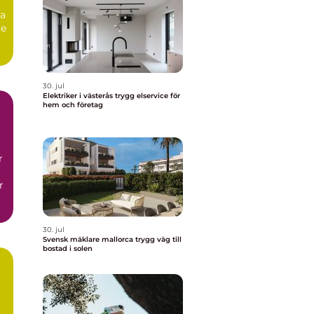
ga
re
30. jul
Elektriker i västerås trygg elservice för
hem och företag
r
r
30. jul
Svensk mäklare mallorca trygg väg till
bostad i solen