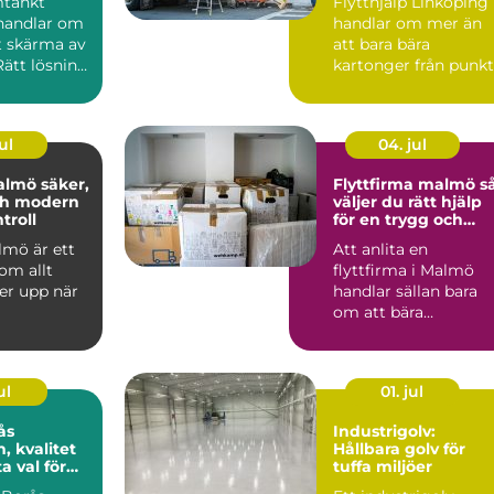
mtänkt
Flytthjälp Linköping
handlar om
handlar om mer än
t skärma av
att bara bära
 Rätt lösning
kartonger från punkt
...
m...
ul
04. jul
 säker,
Flyttfirma malmö så
ch modern
väljer du rätt hjälp
troll
för en trygg och
smidig flytt
lmö är ett
Att anlita en
om allt
flyttfirma i Malmö
er upp när
handlar sällan bara
om att bära
ttsföreninga
kartonger från punkt
...
A till B. För ...
ul
01. jul
ås
Industrigolv:
n, kvalitet
Hållbara golv för
a val för
tuffa miljöer