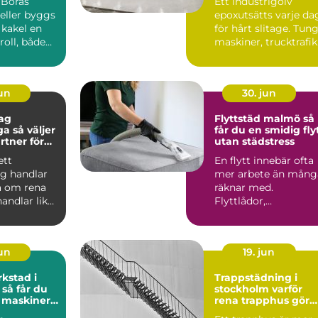
 Borås
Ett industrigolv
eller byggs
epoxutsätts varje da
 kakel en
för hårt slitage. Tun
 roll, både
maskiner, trucktrafik.
nen och f...
jun
30. jun
ag
Flyttstäd malmö så
ljer
får du en smidig fly
rtner för
utan städstress
företag
ett
En flytt innebär ofta
ag handlar
mer arbete än mång
ra om rena
räknar med.
handlar lika
Flyttlådor,
 trygghet,
adressändring,
nyckelkvittning och..
jun
19. jun
kstad i
Trappstädning i
u
stockholm varför
a maskiner
rena trapphus gör
större skillnad än d