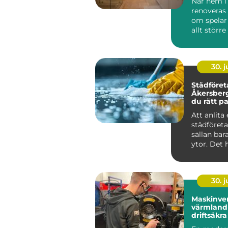
När hem i
renoveras 
om spelar
allt större
för funktio
30. 
Städföret
Åkersberga så vä
du rätt pa
hem och 
Att anlita 
städföret
sällan ba
ytor. Det 
mycket om
ko...
30. 
Maskinver
värmland så får d
driftsäkr
året runt