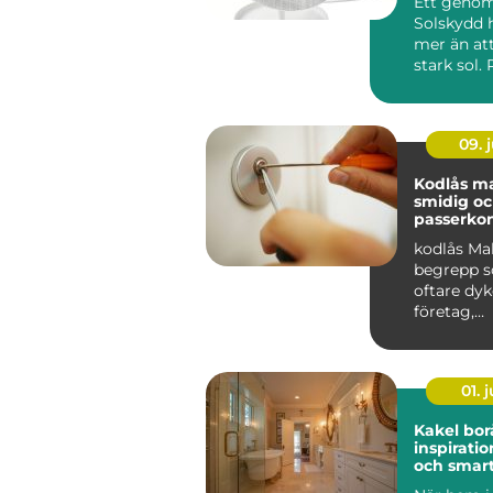
Ett geno
Solskydd 
mer än at
stark sol.
kan sänka
inomhuste
09. j
Kodlås malmö
smidig o
passerkon
kodlås Ma
begrepp s
oftare dyk
företag,
bostadsrä
r och privat
01. j
Kakel bor
inspiratio
och smart
hemmet