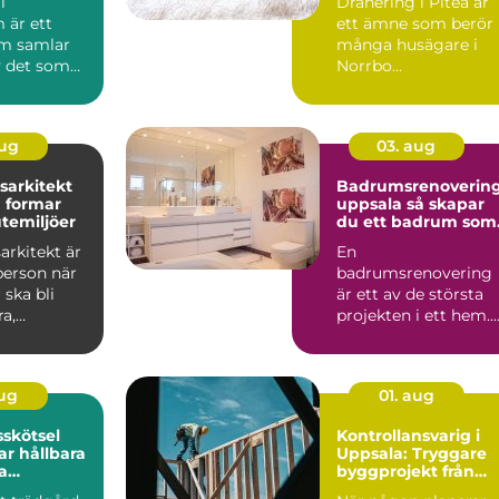
i
Dränering i Piteå är
 är ett
ett ämne som berör
m samlar
många husägare i
 det som
Norrbo...
staden
aug
03. aug
sarkitekt
Badrumsrenoverin
 formar
uppsala så skapar
utemiljöer
du ett badrum som
håller länge
arkitekt är
En
person när
badrumsrenovering
 ska bli
är ett av de största
a,
projekten i ett hem.
la och
Kostnaden är ofta
.
hög, arbetet påverk...
aug
01. aug
skötsel
Kontrollansvarig i
r hållbara
Uppsala: Tryggare
a
byggprojekt från
r
start till slut