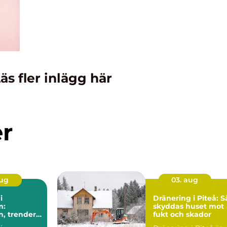
äs fler inlägg här
er
aug
03. aug
i
Dränering i Piteå: S
m:
skyddas huset mot
n, trender
fukt och skador
a val