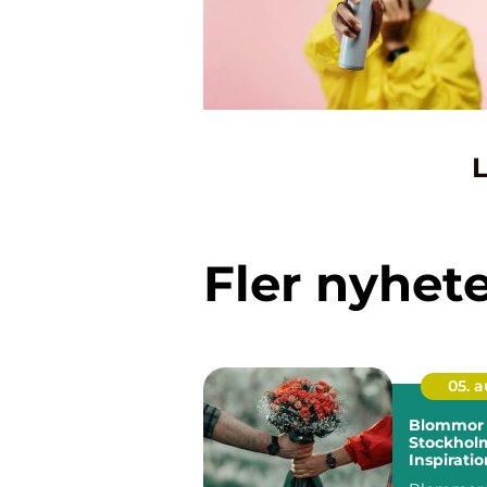
L
Fler nyhet
05. 
Blommor 
Stockhol
Inspiratio
och smart