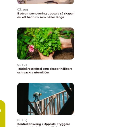
03. aug
Badrumsrenovering uppsala så skapar
du ett badrum som håller länge
01. aug
Trädgårdsskötsel som skapar hållbara
och vackra utemiljöer
å
01. aug
Kontrollansvarig i Uppsala: Tryggare