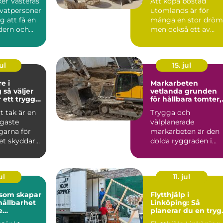
ker Västerås
Att köpa bostad
ivatpersoner
utomlands är för
g att få en
många en stor dröm
dern och
men också ett av
el...
livets större beslut.
Mallorca...
ul
15. jul
e i
Markarbeten
er
vetlanda grunden
r ett tryggt
för hållbara tomter,
vägar och
t tak är en
Trygga och
byggprojekt
igaste
välplanerade
garna för
markarbeten är den
et skyddar
dolda ryggraden i
 fukt och...
varje byggprojekt.
När en tomt ska
beby...
ul
11. jul
 som skapar
Flytthjälp i
hållbarhet
Linköping: Så
e
planerar du en tryg
iljö
och smidig flytt