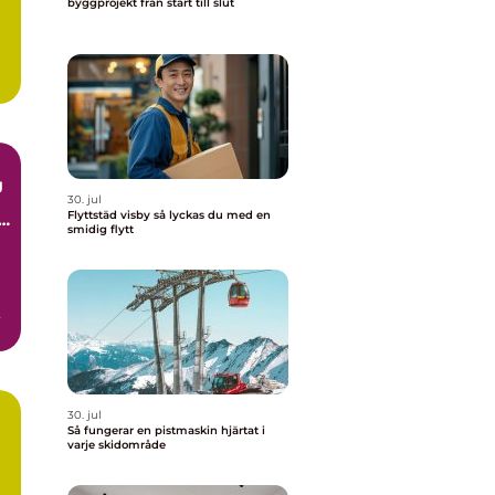
byggprojekt från start till slut
g
30. jul
Flyttstäd visby så lyckas du med en
smidig flytt
30. jul
Så fungerar en pistmaskin hjärtat i
varje skidområde