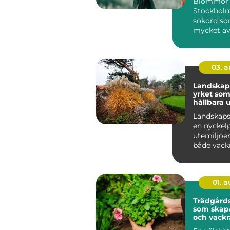
Blommor 
Stockholm
sökord so
mycket av
gör huvud
levand...
03. 
Landskap
yrket som
hållbara 
Landskaps
en nyckel
utemiljöer
både vackr
funktionel
hållbara ö..
01. 
Trädgårds
som skapa
och vackr
utemiljöe