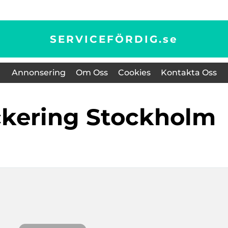
SERVICEFÖRDIG.
se
Annonsering
Om Oss
Cookies
Kontakta Oss
ackering Stockholm