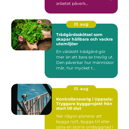
arbetet påverk...
01. aug
Trädgårdsskötsel som
skapar hållbara och vackra
utemiljöer
En välskött trädgård gör
mer än att bara se trevlig ut.
Den påverkar hur människor
mår, hur mycket t...
01. aug
Kontrollansvarig i Uppsala:
Tryggare byggprojekt från
start till slut
När någon planerar att
bygga nytt, bygga till eller
göra en större ombyggnad i