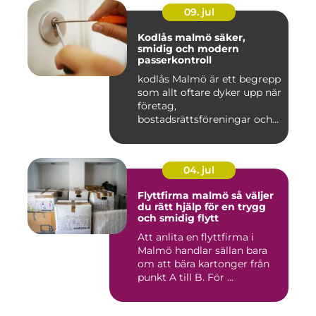
09. jul
Kodlås malmö säker,
smidig och modern
passerkontroll
kodlås Malmö är ett begrepp
som allt oftare dyker upp när
företag,
bostadsrättsföreningar och
privat...
04. jul
Flyttfirma malmö så väljer
du rätt hjälp för en trygg
och smidig flytt
Att anlita en flyttfirma i
Malmö handlar sällan bara
om att bära kartonger från
punkt A till B. För ...