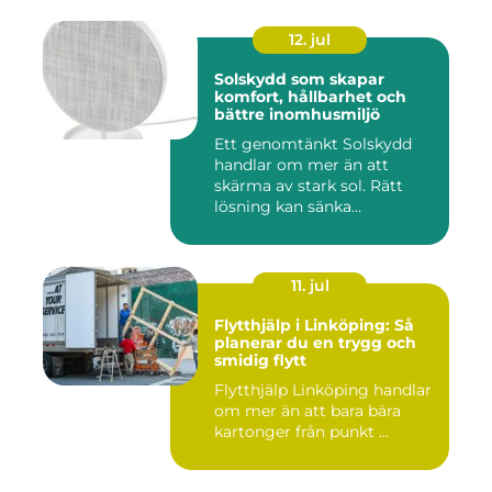
12. jul
Solskydd som skapar
komfort, hållbarhet och
bättre inomhusmiljö
Ett genomtänkt Solskydd
handlar om mer än att
skärma av stark sol. Rätt
lösning kan sänka
inomhustem...
11. jul
Flytthjälp i Linköping: Så
planerar du en trygg och
smidig flytt
Flytthjälp Linköping handlar
om mer än att bara bära
kartonger från punkt ...