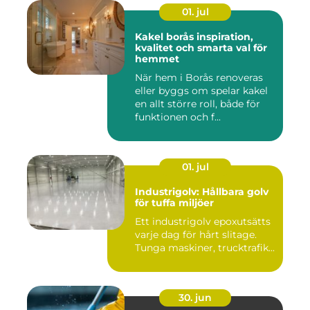
01. jul
Kakel borås inspiration,
kvalitet och smarta val för
hemmet
När hem i Borås renoveras
eller byggs om spelar kakel
en allt större roll, både för
funktionen och f...
01. jul
Industrigolv: Hållbara golv
för tuffa miljöer
Ett industrigolv epoxutsätts
varje dag för hårt slitage.
Tunga maskiner, trucktrafik...
30. jun