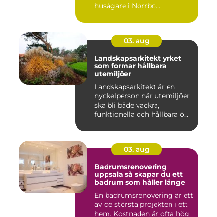
husägare i Norrbo...
03. aug
Landskapsarkitekt yrket
som formar hållbara
utemiljöer
Landskapsarkitekt är en
nyckelperson när utemiljöer
ska bli både vackra,
funktionella och hållbara ö...
03. aug
Badrumsrenovering
uppsala så skapar du ett
badrum som håller länge
En badrumsrenovering är ett
av de största projekten i ett
hem. Kostnaden är ofta hög,