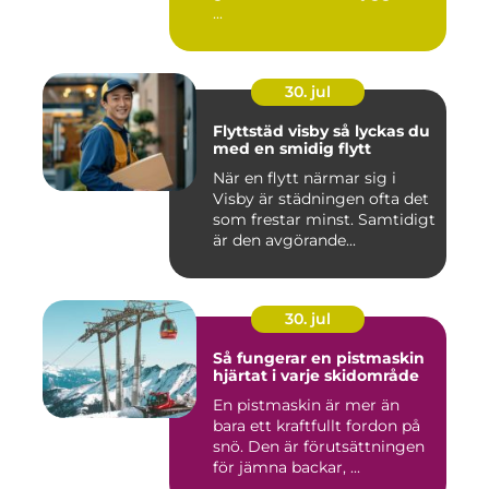
...
30. jul
Flyttstäd visby så lyckas du
med en smidig flytt
När en flytt närmar sig i
Visby är städningen ofta det
som frestar minst. Samtidigt
är den avgörande...
30. jul
Så fungerar en pistmaskin
hjärtat i varje skidområde
En pistmaskin är mer än
bara ett kraftfullt fordon på
snö. Den är förutsättningen
för jämna backar, ...