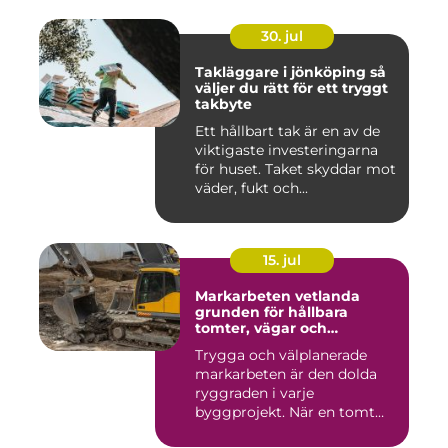
30. jul
Takläggare i jönköping så
väljer du rätt för ett tryggt
takbyte
Ett hållbart tak är en av de
viktigaste investeringarna
för huset. Taket skyddar mot
väder, fukt och...
15. jul
Markarbeten vetlanda
grunden för hållbara
tomter, vägar och
byggprojekt
Trygga och välplanerade
markarbeten är den dolda
ryggraden i varje
byggprojekt. När en tomt
ska beby...