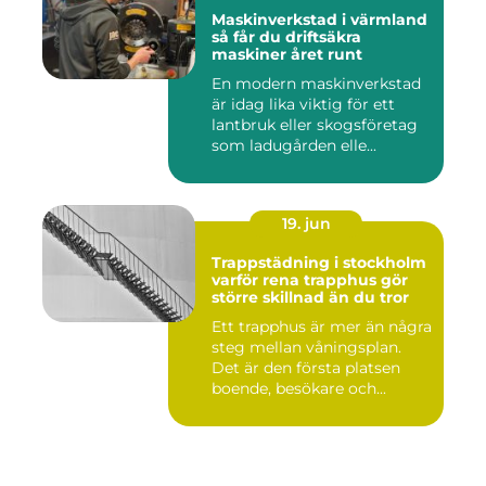
Maskinverkstad i värmland
så får du driftsäkra
maskiner året runt
En modern maskinverkstad
är idag lika viktig för ett
lantbruk eller skogsföretag
som ladugården elle...
19. jun
Trappstädning i stockholm
varför rena trapphus gör
större skillnad än du tror
Ett trapphus är mer än några
steg mellan våningsplan.
Det är den första platsen
boende, besökare och...