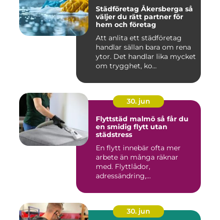
Städföretag Åkersberga så
väljer du rätt partner för
hem och företag
Att anlita ett städföretag
handlar sällan bara om rena
ytor. Det handlar lika mycket
om trygghet, ko...
30. jun
Flyttstäd malmö så får du
en smidig flytt utan
städstress
En flytt innebär ofta mer
arbete än många räknar
med. Flyttlådor,
adressändring,
nyckelkvittning och...
30. jun