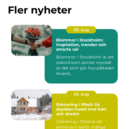
Fler nyheter
05. aug
Blommor i Stockholm:
Inspiration, trender och
smarta val
Blommor i Stockholm är ett
sökord som samlar mycket
av det som gör huvudstaden
levand...
03. aug
Dränering i Piteå: Så
skyddas huset mot fukt
och skador
Dränering i Piteå är ett
ämne som berör många