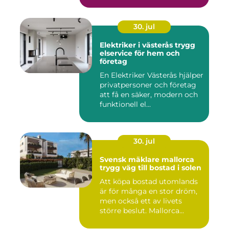
30. jul
Elektriker i västerås trygg
elservice för hem och
företag
En Elektriker Västerås hjälper
privatpersoner och företag
att få en säker, modern och
funktionell el...
30. jul
Svensk mäklare mallorca
trygg väg till bostad i solen
Att köpa bostad utomlands
är för många en stor dröm,
men också ett av livets
större beslut. Mallorca...