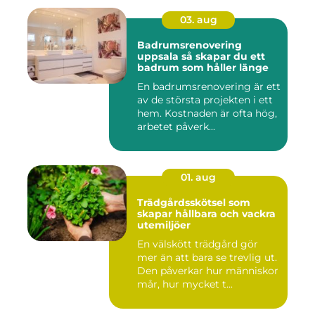
03. aug
Badrumsrenovering
uppsala så skapar du ett
badrum som håller länge
En badrumsrenovering är ett
av de största projekten i ett
hem. Kostnaden är ofta hög,
arbetet påverk...
01. aug
Trädgårdsskötsel som
skapar hållbara och vackra
utemiljöer
En välskött trädgård gör
mer än att bara se trevlig ut.
Den påverkar hur människor
mår, hur mycket t...