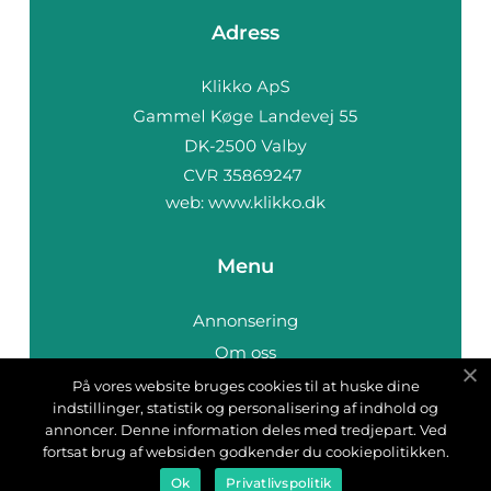
Adress
web:
www.klikko.dk
Menu
Annonsering
Om oss
Cookies
På vores website bruges cookies til at huske dine
indstillinger, statistik og personalisering af indhold og
Kontakta oss
annoncer. Denne information deles med tredjepart. Ved
Sitemap
fortsat brug af websiden godkender du cookiepolitikken.
Ok
Privatlivspolitik