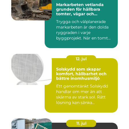
Markarbeten vetlanda
grunden för hållbara
tomter, vägar och
byggprojekt
Trygga och välplanerade
markarbeten är den dolda
ryggraden i varje
byggprojekt. När en tomt
ska beby...
12. jul
Solskydd som skapar
komfort, hållbarhet och
bättre inomhusmiljö
Ett genomtänkt Solskydd
handlar om mer än att
skärma av stark sol. Rätt
lösning kan sänka
inomhustem...
11. jul