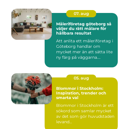
07. aug
Måleriföretag göteborg så
väljer du rätt målare för
hållbara resultat
Att anlita ett måleriföretag i
Göteborg handlar om
mycket mer än att sätta lite
ny färg på väggarna....
05. aug
Blommor i Stockholm:
Inspiration, trender och
smarta val
Blommor i Stockholm är ett
sökord som samlar mycket
av det som gör huvudstaden
levand...