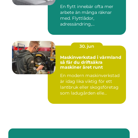
En flytt innebär ofta mer
arbete än många räknar
med. Flyttlådor,
adressändring,
nyckelkvittning och...
30. jun
Maskinverkstad i värmland
så får du driftsäkra
maskiner året runt
En modern maskinverkstad
är idag lika viktig för ett
lantbruk eller skogsföretag
som ladugården elle...