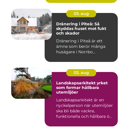
03. aug
Dränering i Piteå: Så
skyddas huset mot fukt
och skador
Dränering i Piteå är ett
ämne som berör många
husägare i Norrbo...
03. aug
Landskapsarkitekt yrket
som formar hållbara
utemiljöer
Landskapsarkitekt är en
nyckelperson när utemiljöer
ska bli både vackra,
funktionella och hållbara ö...