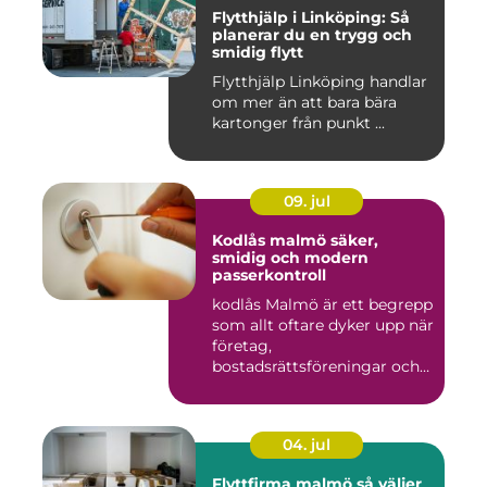
Flytthjälp i Linköping: Så
planerar du en trygg och
smidig flytt
Flytthjälp Linköping handlar
om mer än att bara bära
kartonger från punkt ...
09. jul
Kodlås malmö säker,
smidig och modern
passerkontroll
kodlås Malmö är ett begrepp
som allt oftare dyker upp när
företag,
bostadsrättsföreningar och
privat...
04. jul
Flyttfirma malmö så väljer