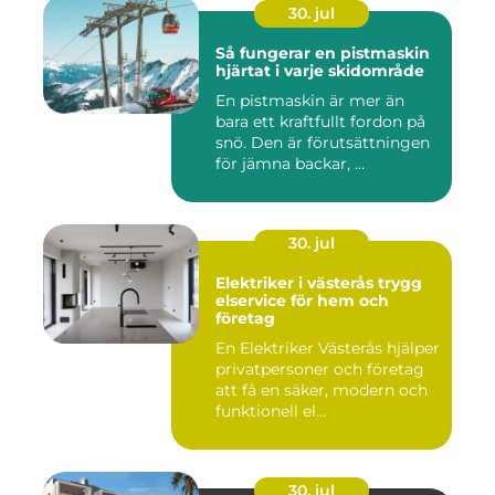
30. jul
Så fungerar en pistmaskin
hjärtat i varje skidområde
En pistmaskin är mer än
bara ett kraftfullt fordon på
snö. Den är förutsättningen
för jämna backar, ...
30. jul
Elektriker i västerås trygg
elservice för hem och
företag
En Elektriker Västerås hjälper
privatpersoner och företag
att få en säker, modern och
funktionell el...
30. jul