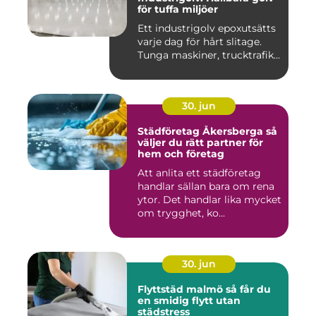
för tuffa miljöer
Ett industrigolv epoxutsätts
varje dag för hårt slitage.
Tunga maskiner, trucktrafik...
30. jun
Städföretag Åkersberga så
väljer du rätt partner för
hem och företag
Att anlita ett städföretag
handlar sällan bara om rena
ytor. Det handlar lika mycket
om trygghet, ko...
30. jun
Flyttstäd malmö så får du
en smidig flytt utan
städstress