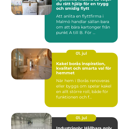
du rätt hjälp för en trygg
och smidig flytt
Att anlita en flyttfirma i
Malmö handlar sällan bara
om att bära kartonger från
punkt A till B. För ...
01. jul
Kakel borås inspiration,
kvalitet och smarta val för
hemmet
När hem i Borås renoveras
eller byggs om spelar kakel
en allt större roll, både för
funktionen och f...
01. jul
Industrigolv: Hållbara golv