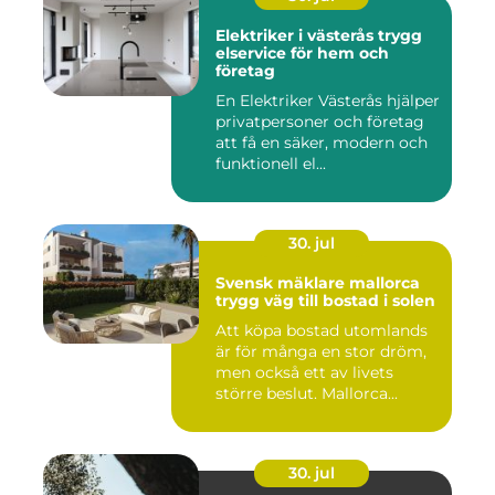
Elektriker i västerås trygg
elservice för hem och
företag
En Elektriker Västerås hjälper
privatpersoner och företag
att få en säker, modern och
funktionell el...
30. jul
Svensk mäklare mallorca
trygg väg till bostad i solen
Att köpa bostad utomlands
är för många en stor dröm,
men också ett av livets
större beslut. Mallorca...
30. jul