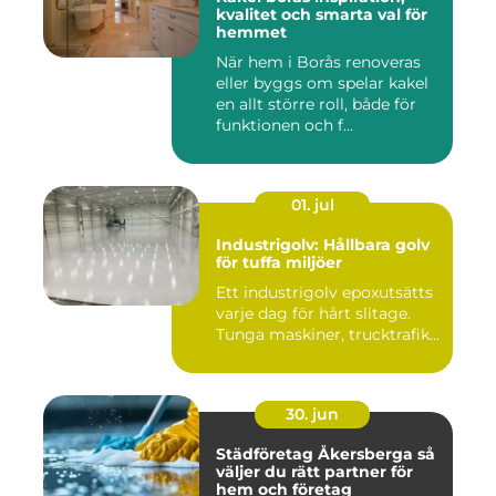
kvalitet och smarta val för
hemmet
När hem i Borås renoveras
eller byggs om spelar kakel
en allt större roll, både för
funktionen och f...
01. jul
Industrigolv: Hållbara golv
för tuffa miljöer
Ett industrigolv epoxutsätts
varje dag för hårt slitage.
Tunga maskiner, trucktrafik...
30. jun
Städföretag Åkersberga så
väljer du rätt partner för
hem och företag