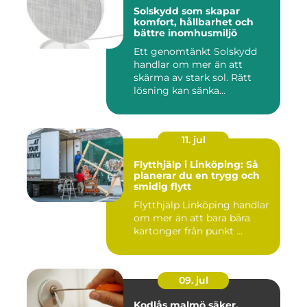
Solskydd som skapar
komfort, hållbarhet och
bättre inomhusmiljö
Ett genomtänkt Solskydd
handlar om mer än att
skärma av stark sol. Rätt
lösning kan sänka
inomhustem...
11. jul
Flytthjälp i Linköping: Så
planerar du en trygg och
smidig flytt
Flytthjälp Linköping handlar
om mer än att bara bära
kartonger från punkt ...
09. jul
Kodlås malmö säker,