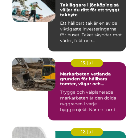
Takläggare i jönköping så
väljer du rätt för ett tryggt
takbyte
Ett hållbart tak är en av de
viktigaste investeringarna
för huset. Taket skyddar mot
väder, fukt och...
15. jul
Markarbeten vetlanda
grunden för hållbara
tomter, vägar och
byggprojekt
Trygga och välplanerade
markarbeten är den dolda
ryggraden i varje
byggprojekt. När en tomt
ska beby...
12. jul