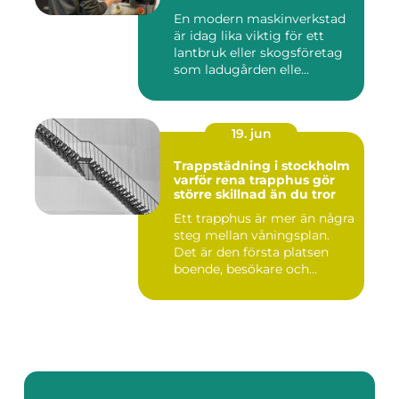
En modern maskinverkstad
är idag lika viktig för ett
lantbruk eller skogsföretag
som ladugården elle...
19. jun
Trappstädning i stockholm
varför rena trapphus gör
större skillnad än du tror
Ett trapphus är mer än några
steg mellan våningsplan.
Det är den första platsen
boende, besökare och...