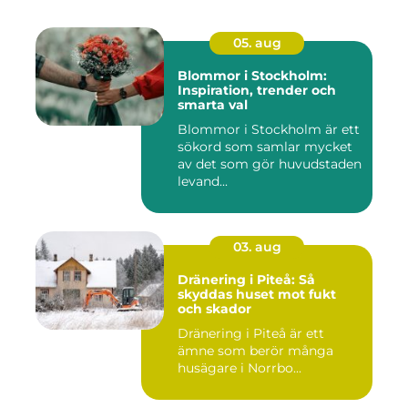
05. aug
Blommor i Stockholm:
Inspiration, trender och
smarta val
Blommor i Stockholm är ett
sökord som samlar mycket
av det som gör huvudstaden
levand...
03. aug
Dränering i Piteå: Så
skyddas huset mot fukt
och skador
Dränering i Piteå är ett
ämne som berör många
husägare i Norrbo...