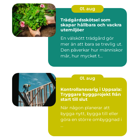
01. aug
Trädgårdsskötsel som
skapar hållbara och vackra
utemiljöer
En välskött trädgård gör
mer än att bara se trevlig ut.
Den påverkar hur människor
mår, hur mycket t...
01. aug
Kontrollansvarig i Uppsala:
Tryggare byggprojekt från
start till slut
När någon planerar att
bygga nytt, bygga till eller
göra en större ombyggnad i
...