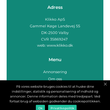
Adress
web:
www.klikko.dk
Menu
Annonsering
Om oss
Cookies
På vores website bruges cookies til at huske dine
indstillinger, statistik og personalisering af indhold og
Kontakta oss
annoncer. Denne information deles med tredjepart. Ved
Sitemap
fortsat brug af websiden godkender du cookiepolitikken.
Ok
Privatlivspolitik