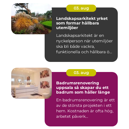
03. aug
Landskapsarkitekt yrket
som formar hållbara
utemiljöer
Landskapsarkitekt är en
nyckelperson när utemiljöer
ska bli både vackra,
funktionella och hållbara ö...
03. aug
Badrumsrenovering
uppsala så skapar du ett
badrum som håller länge
En badrumsrenovering är ett
av de största projekten i ett
hem. Kostnaden är ofta hög,
arbetet påverk...