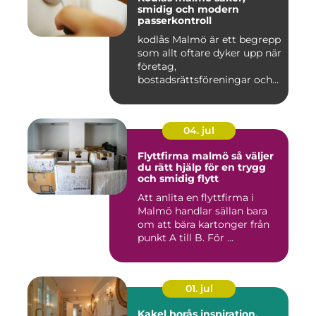
smidig och modern
passerkontroll
kodlås Malmö är ett begrepp
som allt oftare dyker upp när
företag,
bostadsrättsföreningar och
privat...
04. jul
Flyttfirma malmö så väljer
du rätt hjälp för en trygg
och smidig flytt
Att anlita en flyttfirma i
Malmö handlar sällan bara
om att bära kartonger från
punkt A till B. För ...
01. jul
Kakel borås inspiration,