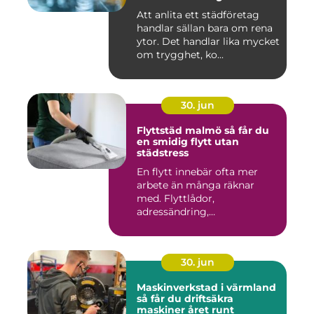
Att anlita ett städföretag
handlar sällan bara om rena
ytor. Det handlar lika mycket
om trygghet, ko...
30. jun
Flyttstäd malmö så får du
en smidig flytt utan
städstress
En flytt innebär ofta mer
arbete än många räknar
med. Flyttlådor,
adressändring,
nyckelkvittning och...
30. jun
Maskinverkstad i värmland
så får du driftsäkra
maskiner året runt