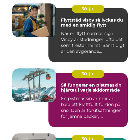
30. jul
Flyttstäd visby så lyckas du
med en smidig flytt
När en flytt närmar sig i
Visby är städningen ofta det
som frestar minst. Samtidigt
är den avgörande...
30. jul
Så fungerar en pistmaskin
hjärtat i varje skidområde
En pistmaskin är mer än
bara ett kraftfullt fordon på
snö. Den är förutsättningen
för jämna backar, ...
30. jul