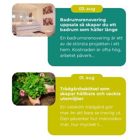
03. aug
Badrumsrenovering
uppsala så skapar du ett
badrum som håller länge
En badrumsrenovering är ett
av de största projekten i ett
hem. Kostnaden är ofta hög,
arbetet påverk...
01. aug
Trädgårdsskötsel som
skapar hållbara och vackra
utemiljöer
En välskött trädgård gör
mer än att bara se trevlig ut.
Den påverkar hur människor
mår, hur mycket t...