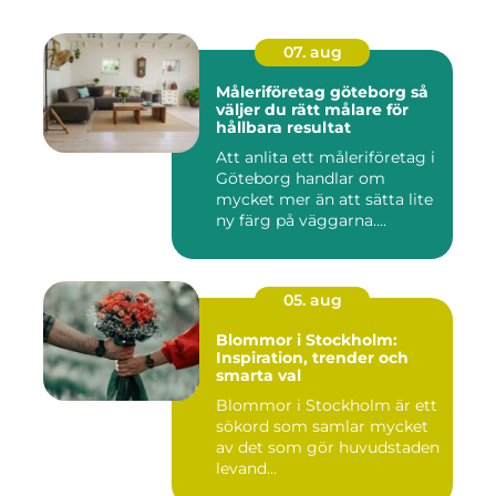
07. aug
Måleriföretag göteborg så
väljer du rätt målare för
hållbara resultat
Att anlita ett måleriföretag i
Göteborg handlar om
mycket mer än att sätta lite
ny färg på väggarna....
05. aug
Blommor i Stockholm:
Inspiration, trender och
smarta val
Blommor i Stockholm är ett
sökord som samlar mycket
av det som gör huvudstaden
levand...