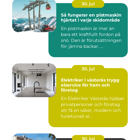
30. jul
Så fungerar en pistmaskin
hjärtat i varje skidområde
En pistmaskin är mer än
bara ett kraftfullt fordon på
snö. Den är förutsättningen
för jämna backar, ...
30. jul
Elektriker i västerås trygg
elservice för hem och
företag
En Elektriker Västerås hjälper
privatpersoner och företag
att få en säker, modern och
funktionell el...
30. jul