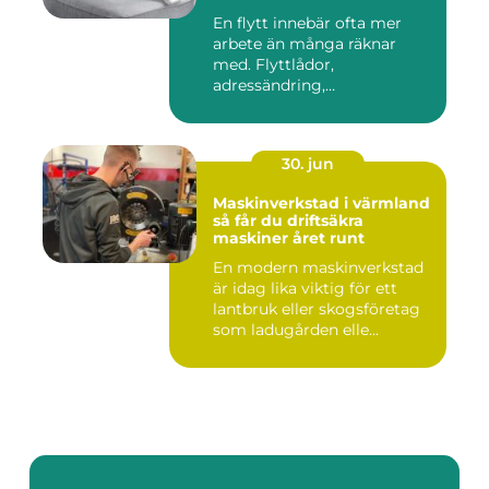
En flytt innebär ofta mer
arbete än många räknar
med. Flyttlådor,
adressändring,
nyckelkvittning och...
30. jun
Maskinverkstad i värmland
så får du driftsäkra
maskiner året runt
En modern maskinverkstad
är idag lika viktig för ett
lantbruk eller skogsföretag
som ladugården elle...