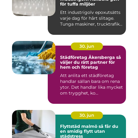
för tuffa miljöer
Ett industrigolv epoxutsätts
varje dag för hårt slitage.
Tunga maskiner, trucktrafik...
30. jun
Städföretag Åkersberga så
väljer du rätt partner för
hem och företag
Att anlita ett städföretag
handlar sällan bara om rena
ytor. Det handlar lika mycket
om trygghet, ko...
30. jun
Flyttstäd malmö så får du
en smidig flytt utan
städstress