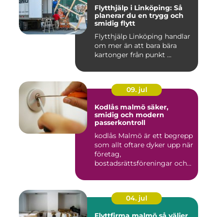
Flytthjälp i Linköping: Så
planerar du en trygg och
smidig flytt
Flytthjälp Linköping handlar
om mer än att bara bära
kartonger från punkt ...
09. jul
Kodlås malmö säker,
smidig och modern
passerkontroll
kodlås Malmö är ett begrepp
som allt oftare dyker upp när
företag,
bostadsrättsföreningar och
privat...
04. jul
Flyttfirma malmö så väljer