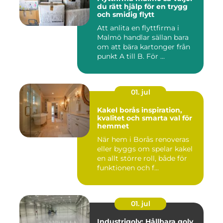
du rätt hjälp för en trygg
och smidig flytt
Att anlita en flyttfirma i
Malmö handlar sällan bara
om att bära kartonger från
punkt A till B. För ...
01. jul
Kakel borås inspiration,
kvalitet och smarta val för
hemmet
När hem i Borås renoveras
eller byggs om spelar kakel
en allt större roll, både för
funktionen och f...
01. jul
Industrigolv: Hållbara golv