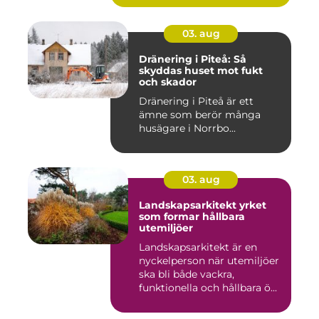
03. aug
Dränering i Piteå: Så
skyddas huset mot fukt
och skador
Dränering i Piteå är ett
ämne som berör många
husägare i Norrbo...
03. aug
Landskapsarkitekt yrket
som formar hållbara
utemiljöer
Landskapsarkitekt är en
nyckelperson när utemiljöer
ska bli både vackra,
funktionella och hållbara ö...