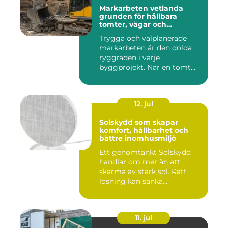
Markarbeten vetlanda
grunden för hållbara
tomter, vägar och
byggprojekt
Trygga och välplanerade
markarbeten är den dolda
ryggraden i varje
byggprojekt. När en tomt
ska beby...
12. jul
Solskydd som skapar
komfort, hållbarhet och
bättre inomhusmiljö
Ett genomtänkt Solskydd
handlar om mer än att
skärma av stark sol. Rätt
lösning kan sänka
inomhustem...
11. jul