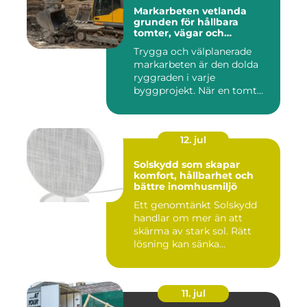
Markarbeten vetlanda
grunden för hållbara
tomter, vägar och
byggprojekt
Trygga och välplanerade
markarbeten är den dolda
ryggraden i varje
byggprojekt. När en tomt
ska beby...
12. jul
Solskydd som skapar
komfort, hållbarhet och
bättre inomhusmiljö
Ett genomtänkt Solskydd
handlar om mer än att
skärma av stark sol. Rätt
lösning kan sänka
inomhustem...
11. jul