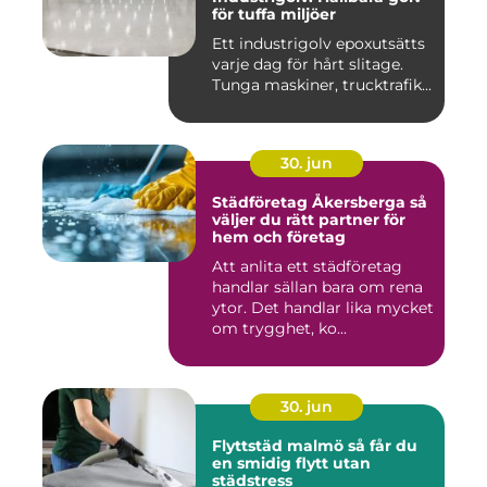
för tuffa miljöer
Ett industrigolv epoxutsätts
varje dag för hårt slitage.
Tunga maskiner, trucktrafik...
30. jun
Städföretag Åkersberga så
väljer du rätt partner för
hem och företag
Att anlita ett städföretag
handlar sällan bara om rena
ytor. Det handlar lika mycket
om trygghet, ko...
30. jun
Flyttstäd malmö så får du
en smidig flytt utan
städstress