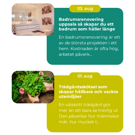
03. aug
Badrumsrenovering
uppsala så skapar du ett
badrum som håller länge
En badrumsrenovering är ett
av de största projekten i ett
hem. Kostnaden är ofta hög,
arbetet påverk...
01. aug
Trädgårdsskötsel som
skapar hållbara och vackra
utemiljöer
En välskött trädgård gör
mer än att bara se trevlig ut.
Den påverkar hur människor
mår, hur mycket t...