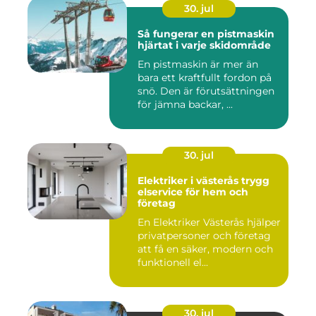
30. jul
Så fungerar en pistmaskin
hjärtat i varje skidområde
En pistmaskin är mer än
bara ett kraftfullt fordon på
snö. Den är förutsättningen
för jämna backar, ...
30. jul
Elektriker i västerås trygg
elservice för hem och
företag
En Elektriker Västerås hjälper
privatpersoner och företag
att få en säker, modern och
funktionell el...
30. jul