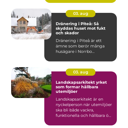
03. aug
Dränering i Piteå: Så
skyddas huset mot fukt
och skador
Dränering i Piteå är ett
ämne som berör många
husägare i Norrbo...
03. aug
Landskapsarkitekt yrket
som formar hållbara
utemiljöer
Landskapsarkitekt är en
nyckelperson när utemiljöer
ska bli både vackra,
funktionella och hållbara ö...