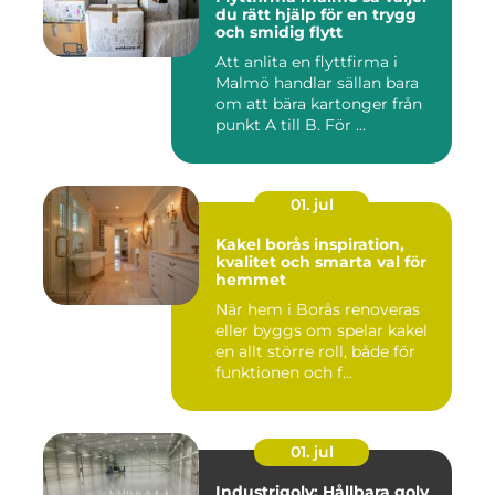
du rätt hjälp för en trygg
och smidig flytt
Att anlita en flyttfirma i
Malmö handlar sällan bara
om att bära kartonger från
punkt A till B. För ...
01. jul
Kakel borås inspiration,
kvalitet och smarta val för
hemmet
När hem i Borås renoveras
eller byggs om spelar kakel
en allt större roll, både för
funktionen och f...
01. jul
Industrigolv: Hållbara golv