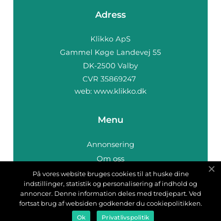
Adress
web:
www.klikko.dk
Menu
Annonsering
Om oss
Cookies
På vores website bruges cookies til at huske dine
indstillinger, statistik og personalisering af indhold og
Kontakta oss
annoncer. Denne information deles med tredjepart. Ved
Sitemap
fortsat brug af websiden godkender du cookiepolitikken.
Ok
Privatlivspolitik