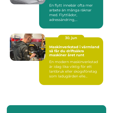
En flytt innebär ofta mer
arbete än många räknar
med. Flyttlådor,
adressändring,
nyckelkvittning och...
30. jun
Maskinverkstad i värmland
så får du driftsäkra
maskiner året runt
En modern maskinverkstad
är idag lika viktig för ett
lantbruk eller skogsföretag
som ladugården elle...