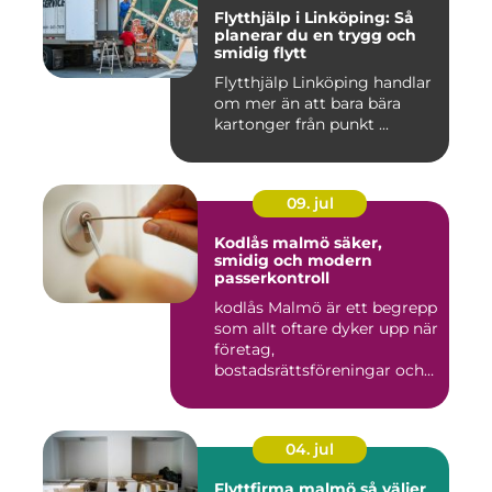
Flytthjälp i Linköping: Så
planerar du en trygg och
smidig flytt
Flytthjälp Linköping handlar
om mer än att bara bära
kartonger från punkt ...
09. jul
Kodlås malmö säker,
smidig och modern
passerkontroll
kodlås Malmö är ett begrepp
som allt oftare dyker upp när
företag,
bostadsrättsföreningar och
privat...
04. jul
Flyttfirma malmö så väljer