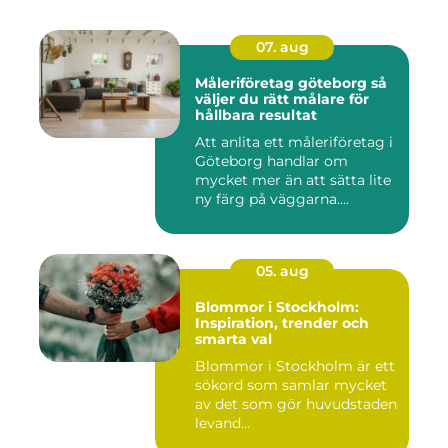
07. aug
Måleriföretag göteborg så
väljer du rätt målare för
hållbara resultat
Att anlita ett måleriföretag i
Göteborg handlar om
mycket mer än att sätta lite
ny färg på väggarna....
05. aug
Blommor i Stockholm:
Inspiration, trender och
smarta val
Blommor i Stockholm är ett
sökord som samlar mycket
av det som gör huvudstaden
levand...