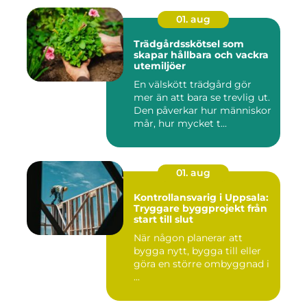
01. aug
Trädgårdsskötsel som
skapar hållbara och vackra
utemiljöer
En välskött trädgård gör
mer än att bara se trevlig ut.
Den påverkar hur människor
mår, hur mycket t...
01. aug
Kontrollansvarig i Uppsala:
Tryggare byggprojekt från
start till slut
När någon planerar att
bygga nytt, bygga till eller
göra en större ombyggnad i
...