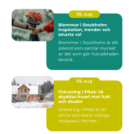
05. aug
Blommor i Stockholm:
Inspiration, trender och
smarta val
Blommor i Stockholm är ett
sökord som samlar mycket
av det som gör huvudstaden
levand...
03. aug
Dränering i Piteå: Så
skyddas huset mot fukt
och skador
Dränering i Piteå är ett
ämne som berör många
husägare i Norrbo...