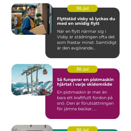
30. jul
Flyttstäd visby så lyckas du
med en smidig flytt
När en flytt närmar sig i
Visby är städningen ofta det
som frestar minst. Samtidigt
är den avgörande...
30. jul
Så fungerar en pistmaskin
hjärtat i varje skidområde
En pistmaskin är mer än
bara ett kraftfullt fordon på
snö. Den är förutsättningen
för jämna backar, ...
30. jul