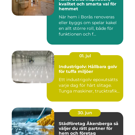
kvalitet och smarta val för
hemmet
När hem i Borås renoveras
eller byggs om spelar kakel
en allt större roll, både för
funktionen och f...
01. jul
Industrigolv: Hållbara golv
för tuffa miljöer
Ett industrigolv epoxutsätts
varje dag för hårt slitage.
Tunga maskiner, trucktrafik...
30. jun
Städföretag Åkersberga så
väljer du rätt partner för
hem och företag