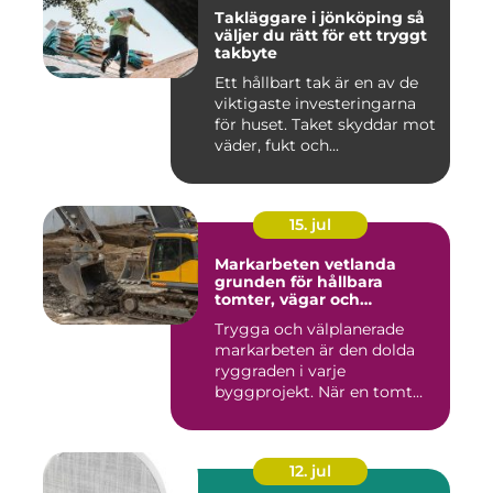
Takläggare i jönköping så
väljer du rätt för ett tryggt
takbyte
Ett hållbart tak är en av de
viktigaste investeringarna
för huset. Taket skyddar mot
väder, fukt och...
15. jul
Markarbeten vetlanda
grunden för hållbara
tomter, vägar och
byggprojekt
Trygga och välplanerade
markarbeten är den dolda
ryggraden i varje
byggprojekt. När en tomt
ska beby...
12. jul