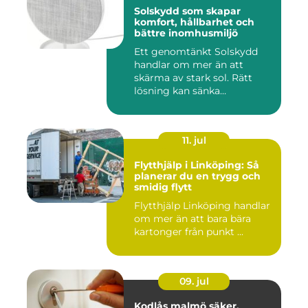
Solskydd som skapar
komfort, hållbarhet och
bättre inomhusmiljö
Ett genomtänkt Solskydd
handlar om mer än att
skärma av stark sol. Rätt
lösning kan sänka
inomhustem...
11. jul
Flytthjälp i Linköping: Så
planerar du en trygg och
smidig flytt
Flytthjälp Linköping handlar
om mer än att bara bära
kartonger från punkt ...
09. jul
Kodlås malmö säker,