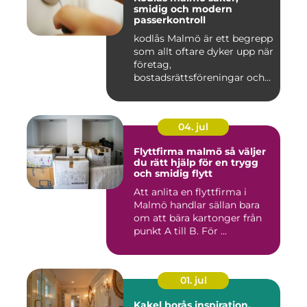
smidig och modern
passerkontroll
kodlås Malmö är ett begrepp
som allt oftare dyker upp när
företag,
bostadsrättsföreningar och
privat...
04. jul
Flyttfirma malmö så väljer
du rätt hjälp för en trygg
och smidig flytt
Att anlita en flyttfirma i
Malmö handlar sällan bara
om att bära kartonger från
punkt A till B. För ...
01. jul
Kakel borås inspiration,