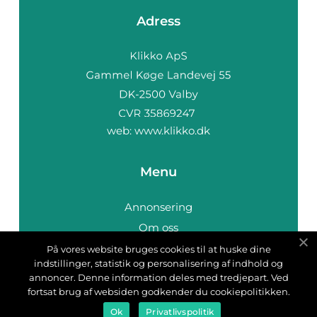
Adress
web:
www.klikko.dk
Menu
Annonsering
Om oss
Cookies
På vores website bruges cookies til at huske dine
indstillinger, statistik og personalisering af indhold og
Kontakta oss
annoncer. Denne information deles med tredjepart. Ved
Sitemap
fortsat brug af websiden godkender du cookiepolitikken.
Ok
Privatlivspolitik