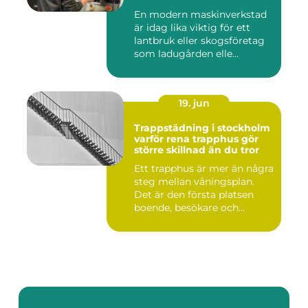
En modern maskinverkstad
är idag lika viktig för ett
lantbruk eller skogsföretag
som ladugården elle...
19. jun
Trappstädning i stockholm
varför rena trapphus gör
större skillnad än du tror
Ett trapphus är mer än några
steg mellan våningsplan.
Det är den första platsen
boende, besökare och...