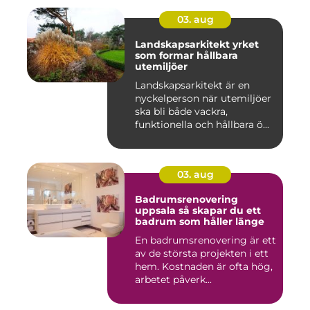
03. aug
Landskapsarkitekt yrket
som formar hållbara
utemiljöer
Landskapsarkitekt är en
nyckelperson när utemiljöer
ska bli både vackra,
funktionella och hållbara ö...
03. aug
Badrumsrenovering
uppsala så skapar du ett
badrum som håller länge
En badrumsrenovering är ett
av de största projekten i ett
hem. Kostnaden är ofta hög,
arbetet påverk...