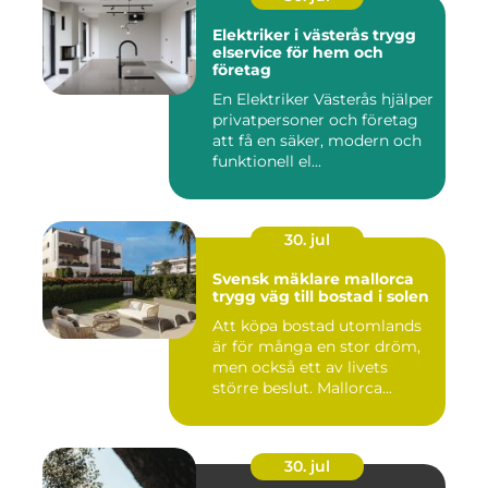
Elektriker i västerås trygg
elservice för hem och
företag
En Elektriker Västerås hjälper
privatpersoner och företag
att få en säker, modern och
funktionell el...
30. jul
Svensk mäklare mallorca
trygg väg till bostad i solen
Att köpa bostad utomlands
är för många en stor dröm,
men också ett av livets
större beslut. Mallorca...
30. jul