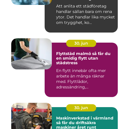
Att anlita ett städföretag
handlar sällan bara om rena
ytor. Det handlar lika mycket
om trygghet, ko...
30. jun
Flyttstäd malmö så får du
en smidig flytt utan
städstress
En flytt innebär ofta mer
arbete än många räknar
med. Flyttlådor,
adressändring,
nyckelkvittning och...
30. jun
Maskinverkstad i värmland
så får du driftsäkra
maskiner året runt