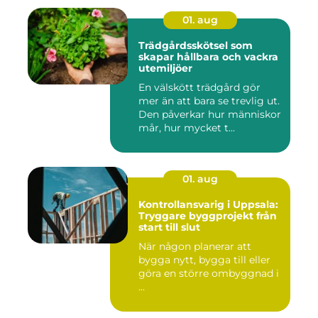
01. aug
Trädgårdsskötsel som
skapar hållbara och vackra
utemiljöer
En välskött trädgård gör
mer än att bara se trevlig ut.
Den påverkar hur människor
mår, hur mycket t...
01. aug
Kontrollansvarig i Uppsala:
Tryggare byggprojekt från
start till slut
När någon planerar att
bygga nytt, bygga till eller
göra en större ombyggnad i
...