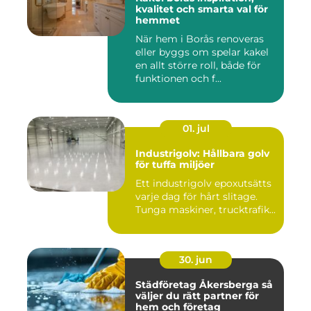
kvalitet och smarta val för
hemmet
När hem i Borås renoveras
eller byggs om spelar kakel
en allt större roll, både för
funktionen och f...
01. jul
Industrigolv: Hållbara golv
för tuffa miljöer
Ett industrigolv epoxutsätts
varje dag för hårt slitage.
Tunga maskiner, trucktrafik...
30. jun
Städföretag Åkersberga så
väljer du rätt partner för
hem och företag