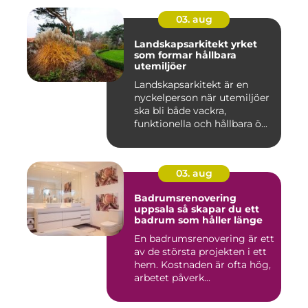
03. aug
Landskapsarkitekt yrket
som formar hållbara
utemiljöer
Landskapsarkitekt är en
nyckelperson när utemiljöer
ska bli både vackra,
funktionella och hållbara ö...
03. aug
Badrumsrenovering
uppsala så skapar du ett
badrum som håller länge
En badrumsrenovering är ett
av de största projekten i ett
hem. Kostnaden är ofta hög,
arbetet påverk...