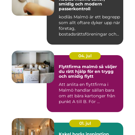
smidig och modern
passerkontroll
kodlås Malmö är ett begrepp
som allt oftare dyker upp när
företag,
bostadsrättsföreningar och
privat...
04. jul
Flyttfirma malmö så väljer
du rätt hjälp för en trygg
och smidig flytt
Att anlita en flyttfirma i
Malmö handlar sällan bara
om att bära kartonger från
punkt A till B. För ...
01. jul
Kakel borås inspiration,