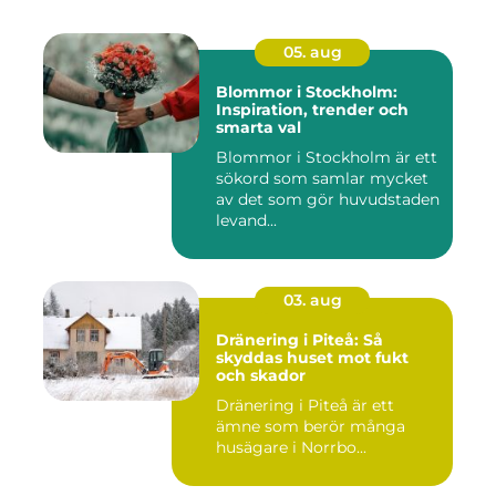
05. aug
Blommor i Stockholm:
Inspiration, trender och
smarta val
Blommor i Stockholm är ett
sökord som samlar mycket
av det som gör huvudstaden
levand...
03. aug
Dränering i Piteå: Så
skyddas huset mot fukt
och skador
Dränering i Piteå är ett
ämne som berör många
husägare i Norrbo...