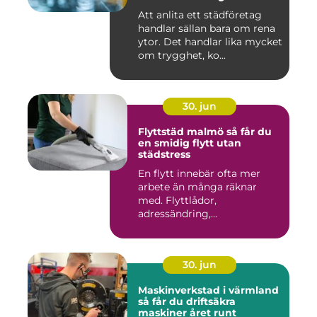
Att anlita ett städföretag
handlar sällan bara om rena
ytor. Det handlar lika mycket
om trygghet, ko...
30. jun
Flyttstäd malmö så får du
en smidig flytt utan
städstress
En flytt innebär ofta mer
arbete än många räknar
med. Flyttlådor,
adressändring,
nyckelkvittning och...
30. jun
Maskinverkstad i värmland
så får du driftsäkra
maskiner året runt