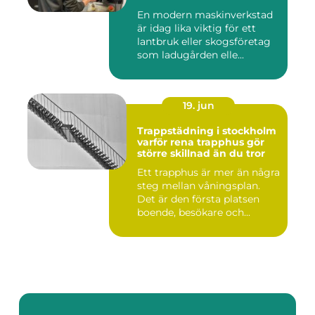
En modern maskinverkstad
är idag lika viktig för ett
lantbruk eller skogsföretag
som ladugården elle...
19. jun
Trappstädning i stockholm
varför rena trapphus gör
större skillnad än du tror
Ett trapphus är mer än några
steg mellan våningsplan.
Det är den första platsen
boende, besökare och...