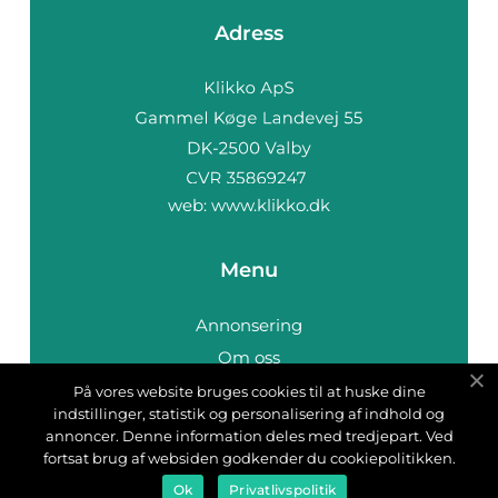
Adress
web:
www.klikko.dk
Menu
Annonsering
Om oss
Cookies
På vores website bruges cookies til at huske dine
indstillinger, statistik og personalisering af indhold og
Kontakta oss
annoncer. Denne information deles med tredjepart. Ved
Sitemap
fortsat brug af websiden godkender du cookiepolitikken.
Ok
Privatlivspolitik