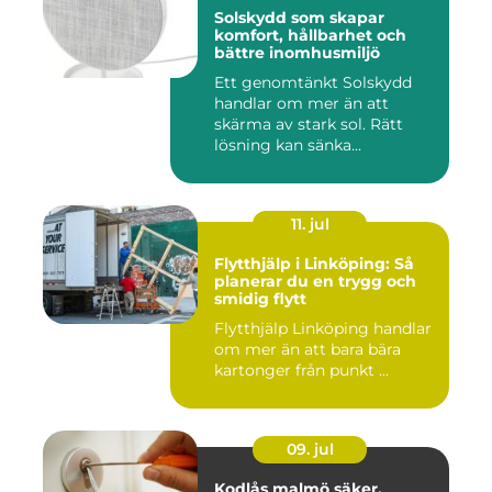
Solskydd som skapar
komfort, hållbarhet och
bättre inomhusmiljö
Ett genomtänkt Solskydd
handlar om mer än att
skärma av stark sol. Rätt
lösning kan sänka
inomhustem...
11. jul
Flytthjälp i Linköping: Så
planerar du en trygg och
smidig flytt
Flytthjälp Linköping handlar
om mer än att bara bära
kartonger från punkt ...
09. jul
Kodlås malmö säker,