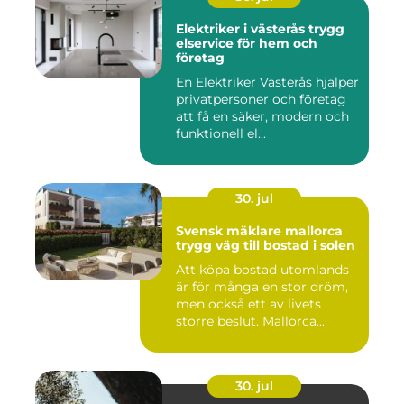
Elektriker i västerås trygg
elservice för hem och
företag
En Elektriker Västerås hjälper
privatpersoner och företag
att få en säker, modern och
funktionell el...
30. jul
Svensk mäklare mallorca
trygg väg till bostad i solen
Att köpa bostad utomlands
är för många en stor dröm,
men också ett av livets
större beslut. Mallorca...
30. jul