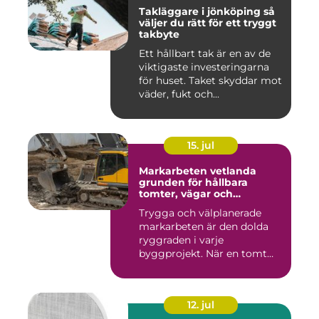
Takläggare i jönköping så
väljer du rätt för ett tryggt
takbyte
Ett hållbart tak är en av de
viktigaste investeringarna
för huset. Taket skyddar mot
väder, fukt och...
15. jul
Markarbeten vetlanda
grunden för hållbara
tomter, vägar och
byggprojekt
Trygga och välplanerade
markarbeten är den dolda
ryggraden i varje
byggprojekt. När en tomt
ska beby...
12. jul