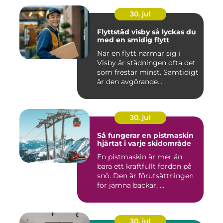
30. jul
Flyttstäd visby så lyckas du
med en smidig flytt
När en flytt närmar sig i
Visby är städningen ofta det
som frestar minst. Samtidigt
är den avgörande...
30. jul
Så fungerar en pistmaskin
hjärtat i varje skidområde
En pistmaskin är mer än
bara ett kraftfullt fordon på
snö. Den är förutsättningen
för jämna backar, ...
30. jul