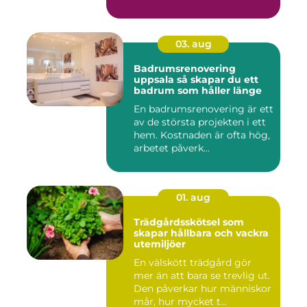
03. aug
Badrumsrenovering
uppsala så skapar du ett
badrum som håller länge
En badrumsrenovering är ett
av de största projekten i ett
hem. Kostnaden är ofta hög,
arbetet påverk...
01. aug
Trädgårdsskötsel som
skapar hållbara och vackra
utemiljöer
En välskött trädgård gör
mer än att bara se trevlig ut.
Den påverkar hur människor
mår, hur mycket t...