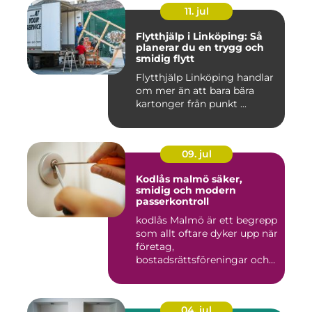
11. jul
Flytthjälp i Linköping: Så
planerar du en trygg och
smidig flytt
Flytthjälp Linköping handlar
om mer än att bara bära
kartonger från punkt ...
09. jul
Kodlås malmö säker,
smidig och modern
passerkontroll
kodlås Malmö är ett begrepp
som allt oftare dyker upp när
företag,
bostadsrättsföreningar och
privat...
04. jul