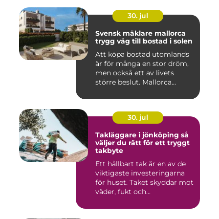
30. jul
Svensk mäklare mallorca
trygg väg till bostad i solen
Att köpa bostad utomlands
är för många en stor dröm,
men också ett av livets
större beslut. Mallorca...
30. jul
Takläggare i jönköping så
väljer du rätt för ett tryggt
takbyte
Ett hållbart tak är en av de
viktigaste investeringarna
för huset. Taket skyddar mot
väder, fukt och...