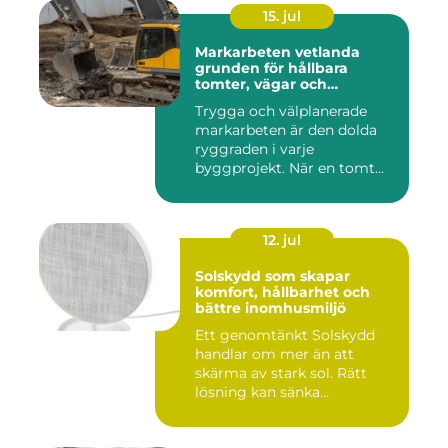
15. jul
Markarbeten vetlanda
grunden för hållbara
tomter, vägar och
byggprojekt
Trygga och välplanerade
markarbeten är den dolda
ryggraden i varje
byggprojekt. När en tomt
ska beby...
12. jul
Solskydd som skapar
komfort, hållbarhet och
bättre inomhusmiljö
Ett genomtänkt Solskydd
handlar om mer än att
skärma av stark sol. Rätt
lösning kan sänka
inomhustem...