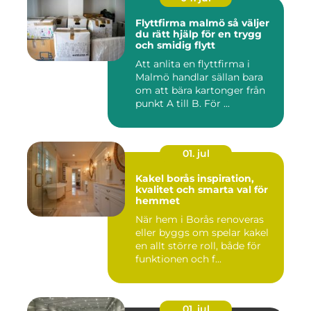
Flyttfirma malmö så väljer
du rätt hjälp för en trygg
och smidig flytt
Att anlita en flyttfirma i
Malmö handlar sällan bara
om att bära kartonger från
punkt A till B. För ...
01. jul
Kakel borås inspiration,
kvalitet och smarta val för
hemmet
När hem i Borås renoveras
eller byggs om spelar kakel
en allt större roll, både för
funktionen och f...
01. jul