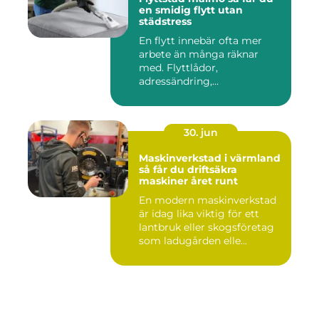
en smidig flytt utan
städstress
En flytt innebär ofta mer
arbete än många räknar
med. Flyttlådor,
adressändring,
nyckelkvittning och...
30. jun
Maskinverkstad i värmland
så får du driftsäkra
maskiner året runt
En modern maskinverkstad
är idag lika viktig för ett
lantbruk eller skogsföretag
som ladugården elle...