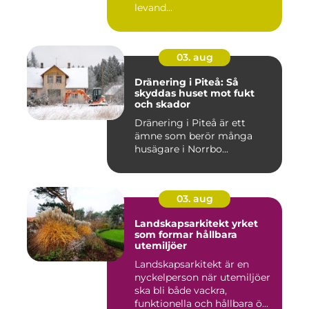
levand...
03. aug
Dränering i Piteå: Så
skyddas huset mot fukt
och skador
Dränering i Piteå är ett
ämne som berör många
husägare i Norrbo...
03. aug
Landskapsarkitekt yrket
som formar hållbara
utemiljöer
Landskapsarkitekt är en
nyckelperson när utemiljöer
ska bli både vackra,
funktionella och hållbara ö...