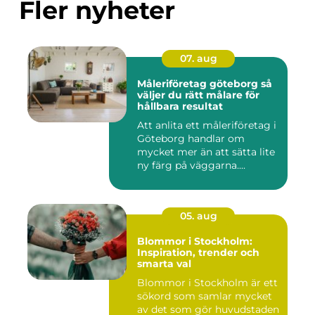
Fler nyheter
07. aug
Måleriföretag göteborg så
väljer du rätt målare för
hållbara resultat
Att anlita ett måleriföretag i
Göteborg handlar om
mycket mer än att sätta lite
ny färg på väggarna....
05. aug
Blommor i Stockholm:
Inspiration, trender och
smarta val
Blommor i Stockholm är ett
sökord som samlar mycket
av det som gör huvudstaden