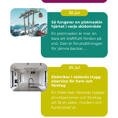
30. jul
Så fungerar en pistmaskin
hjärtat i varje skidområde
En pistmaskin är mer än
bara ett kraftfullt fordon på
snö. Den är förutsättningen
för jämna backar, ...
30. jul
Elektriker i västerås trygg
elservice för hem och
företag
En Elektriker Västerås hjälper
privatpersoner och företag
att få en säker, modern och
funktionell el...