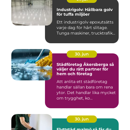
Industrigolv: Hållbara golv
för tuffa miljöer
Ett industrigolv epoxutsätts
varje dag för hårt slitage.
Tunga maskiner, trucktrafik...
30. jun
Städföretag Åkersberga så
väljer du rätt partner för
hem och företag
Att anlita ett städföretag
handlar sällan bara om rena
ytor. Det handlar lika mycket
om trygghet, ko...
30. jun
Flyttstäd malmö så får du