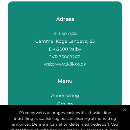
Adress
web:
www.klikko.dk
Menu
Annonsering
Om oss
Cookies
På vores website bruges cookies til at huske dine
indstillinger, statistik og personalisering af indhold og
Kontakta oss
annoncer. Denne information deles med tredjepart. Ved
Sitemap